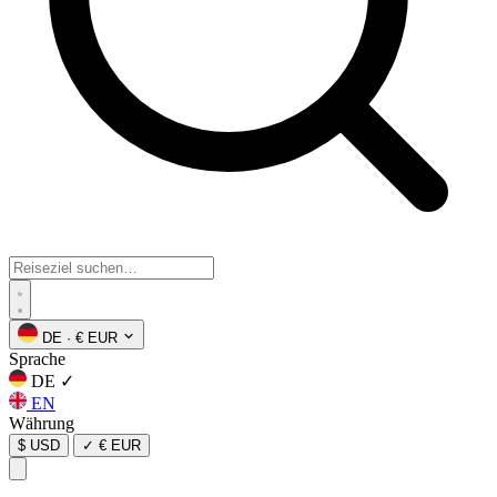
DE
·
€ EUR
Sprache
DE
✓
EN
Währung
$ USD
✓
€ EUR