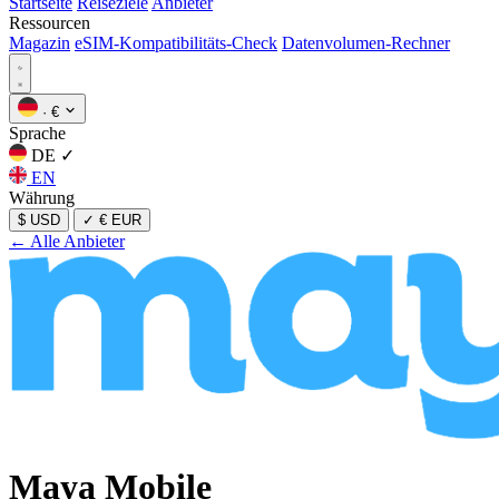
Startseite
Reiseziele
Anbieter
Ressourcen
Magazin
eSIM-Kompatibilitäts-Check
Datenvolumen-Rechner
·
€
Sprache
DE
✓
EN
Währung
$ USD
✓
€ EUR
← Alle Anbieter
Maya Mobile