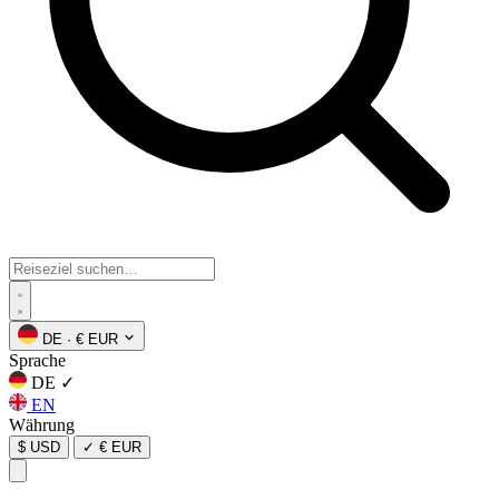
DE
·
€ EUR
Sprache
DE
✓
EN
Währung
$ USD
✓
€ EUR