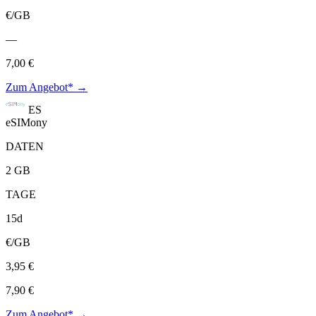
€/GB
—
7,00 €
Zum Angebot* →
ES
eSIMony
DATEN
2 GB
TAGE
15d
€/GB
3,95 €
7,90 €
Zum Angebot* →