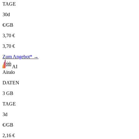
TAGE
30d
€/GB
3,70 €
3,70 €
Zum Angebot* →
AI
Airalo
DATEN
3 GB
TAGE
3d
€/GB
2,16 €