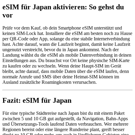
eSIM für Japan aktivieren: So gehst du
vor
Prüfe vor dem Kauf, ob dein Smartphone eSIM unterstützt und
keinen SIM-Lock hat. Installiere die eSIM am besten noch zu Hause
per QR-Code oder App, solange du eine stabile Internetverbindung
hast. Achte darauf, wann die Laufzeit beginnt, damit keine Laufzeit
ungenutzt verstreicht, bevor du in Japan ankommst. Nach der
Landung wählst du die eSIM als mobile Datenverbindung in deinen
Einstellungen aus. Du brauchst vor Ort keine physische SIM-Karte
zu kaufen oder zu wechseln. Wenn deine Haupt-SIM im Gerät
bleibt, achte darauf, dass mobile Daten über die eSIM laufen, denn
normale Anrufe und SMS über deine Heimat-SIM können im
Ausland zusätzliche Roamingkosten verursachen.
Fazit: eSIM für Japan
Für eine typische Städtereise nach Japan bist du mit einem Paket
zwischen 5 und 10 GB gut aufgestellt, da Navigation, Bahn-Apps
und Übersetzungs-Tools laufend Daten verbrauchen. Wer mehrere
Regionen bereist oder eine längere Rundreise plant, greift besser
direkt zu 10 GB oder mehr, um auch in ländlicheren Gebieten eine