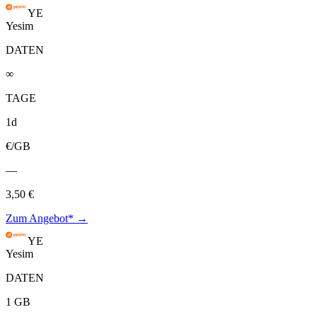
YE
Yesim
DATEN
∞
TAGE
1d
€/GB
—
3,50 €
Zum Angebot* →
YE
Yesim
DATEN
1 GB