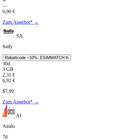
∞
—
6,90 €
Zum Angebot* →
SA
Saily
Rabattcode −10%:
ESIMMATCH
30d
3 GB
2,31 €
6,92 €
$7,99
Zum Angebot* →
AI
Airalo
7d