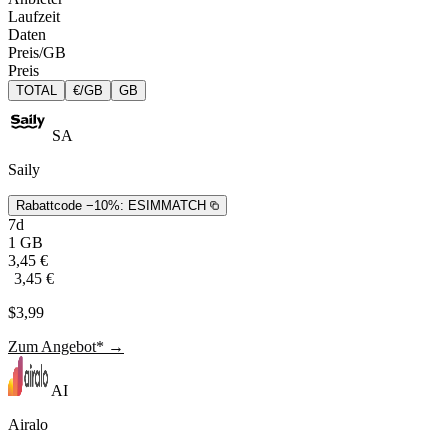
Laufzeit
Daten
Preis/GB
Preis
TOTAL
€/GB
GB
SA
Saily
Rabattcode −10%:
ESIMMATCH
7d
1 GB
3,45 €
3,45 €
$3,99
Zum Angebot* →
AI
Airalo