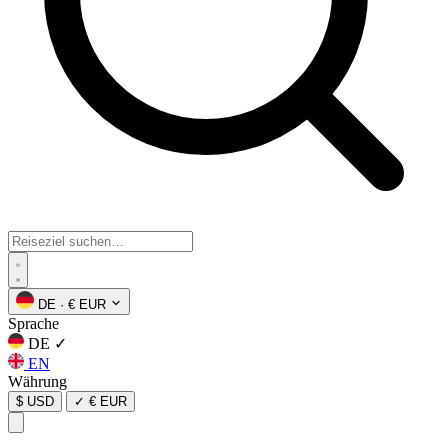
DE
·
€ EUR
Sprache
DE
✓
EN
Währung
$ USD
✓
€ EUR