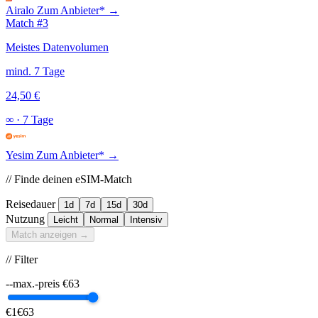
Airalo
Zum Anbieter* →
Match #3
Meistes Datenvolumen
mind. 7 Tage
24,50 €
∞
·
7 Tage
Yesim
Zum Anbieter* →
// Finde deinen eSIM-Match
Reisedauer
1d
7d
15d
30d
Nutzung
Leicht
Normal
Intensiv
Match anzeigen →
// Filter
--max.-preis
€
63
€1
€63