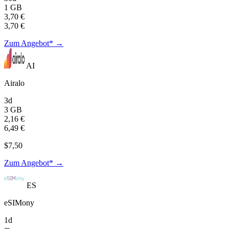
1 GB
3,70 €
3,70 €
Zum Angebot* →
AI
Airalo
3d
3 GB
2,16 €
6,49 €
$7,50
Zum Angebot* →
ES
eSIMony
1d