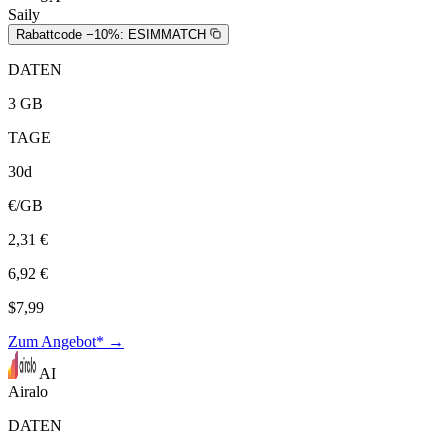
Saily
Rabattcode −10%:
ESIMMATCH
DATEN
3 GB
TAGE
30d
€/GB
2,31 €
6,92 €
$7,99
Zum Angebot* →
AI
Airalo
DATEN