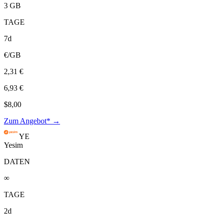
3 GB
TAGE
7d
€/GB
2,31 €
6,93 €
$8,00
Zum Angebot* →
YE
Yesim
DATEN
∞
TAGE
2d