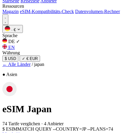
Startseite
Reiseziele
Anbieter
Ressourcen
Magazin
eSIM-Kompatibilitäts-Check
Datenvolumen-Rechner
·
€
Sprache
DE
✓
EN
Währung
$ USD
✓
€ EUR
← Alle Länder
/
japan
● Asien
eSIM
Japan
74 Tarife verglichen
·
4 Anbieter
$
ESIMMATCH QUERY --COUNTRY=JP --PLANS=74