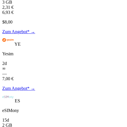
3 GB
2,31 €
6,93 €
$8,00
Zum Angebot* →
YE
Yesim
2d
∞
—
7,00 €
Zum Angebot* →
ES
eSIMony
15d
2 GB