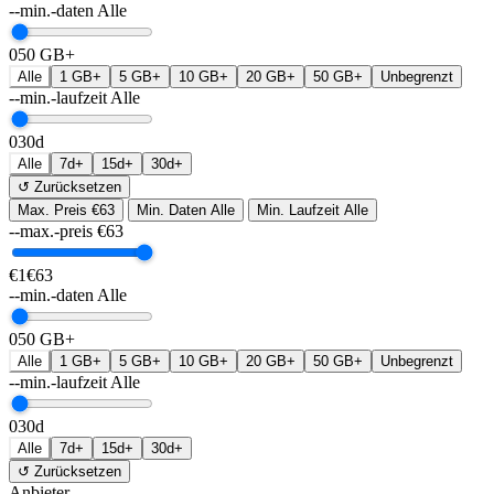
--min.-daten
Alle
0
50 GB+
Alle
1 GB+
5 GB+
10 GB+
20 GB+
50 GB+
Unbegrenzt
--min.-laufzeit
Alle
0
30d
Alle
7d+
15d+
30d+
↺ Zurücksetzen
Max. Preis
€63
Min. Daten
Alle
Min. Laufzeit
Alle
--max.-preis
€
63
€1
€63
--min.-daten
Alle
0
50 GB+
Alle
1 GB+
5 GB+
10 GB+
20 GB+
50 GB+
Unbegrenzt
--min.-laufzeit
Alle
0
30d
Alle
7d+
15d+
30d+
↺ Zurücksetzen
Anbieter