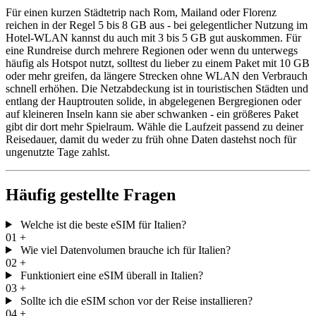
Für einen kurzen Städtetrip nach Rom, Mailand oder Florenz
reichen in der Regel 5 bis 8 GB aus - bei gelegentlicher Nutzung im
Hotel-WLAN kannst du auch mit 3 bis 5 GB gut auskommen. Für
eine Rundreise durch mehrere Regionen oder wenn du unterwegs
häufig als Hotspot nutzt, solltest du lieber zu einem Paket mit 10 GB
oder mehr greifen, da längere Strecken ohne WLAN den Verbrauch
schnell erhöhen. Die Netzabdeckung ist in touristischen Städten und
entlang der Hauptrouten solide, in abgelegenen Bergregionen oder
auf kleineren Inseln kann sie aber schwanken - ein größeres Paket
gibt dir dort mehr Spielraum. Wähle die Laufzeit passend zu deiner
Reisedauer, damit du weder zu früh ohne Daten dastehst noch für
ungenutzte Tage zahlst.
Häufig gestellte Fragen
Welche ist die beste eSIM für Italien?
01
+
Wie viel Datenvolumen brauche ich für Italien?
02
+
Funktioniert eine eSIM überall in Italien?
03
+
Sollte ich die eSIM schon vor der Reise installieren?
04
+