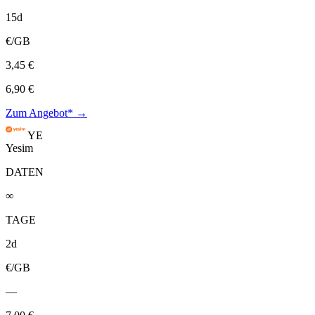
15d
€/GB
3,45 €
6,90 €
Zum Angebot* →
YE
Yesim
DATEN
∞
TAGE
2d
€/GB
—