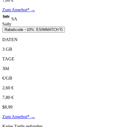
7,00 €
Zum Angebot* →
SA
Saily
Rabattcode −10%:
ESIMMATCH
DATEN
3 GB
TAGE
30d
€/GB
2,60 €
7,80 €
$8,99
Zum Angebot* →
Keine Tarife gefunden.