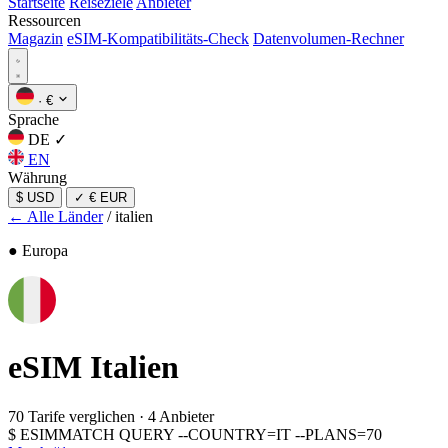
Startseite
Reiseziele
Anbieter
Ressourcen
Magazin
eSIM-Kompatibilitäts-Check
Datenvolumen-Rechner
·
€
Sprache
DE
✓
EN
Währung
$ USD
✓
€ EUR
← Alle Länder
/
italien
● Europa
eSIM
Italien
70 Tarife verglichen
·
4 Anbieter
$
ESIMMATCH QUERY --COUNTRY=IT --PLANS=70