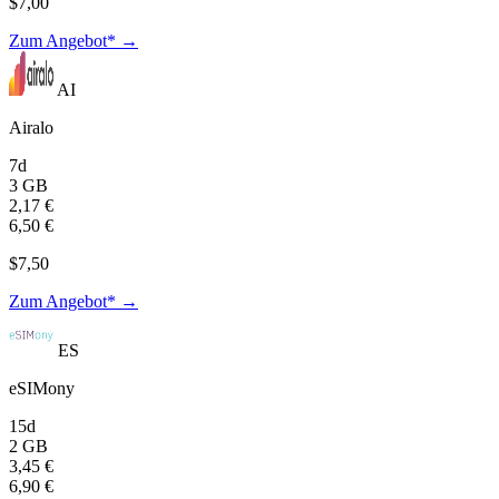
$7,00
Zum Angebot* →
AI
Airalo
7d
3 GB
2,17 €
6,50 €
$7,50
Zum Angebot* →
ES
eSIMony
15d
2 GB
3,45 €
6,90 €