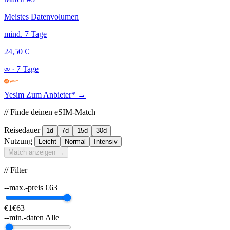
Meistes Datenvolumen
mind. 7 Tage
24,50 €
∞
·
7 Tage
Yesim
Zum Anbieter* →
// Finde deinen eSIM-Match
Reisedauer
1d
7d
15d
30d
Nutzung
Leicht
Normal
Intensiv
Match anzeigen →
// Filter
--max.-preis
€
63
€1
€63
--min.-daten
Alle