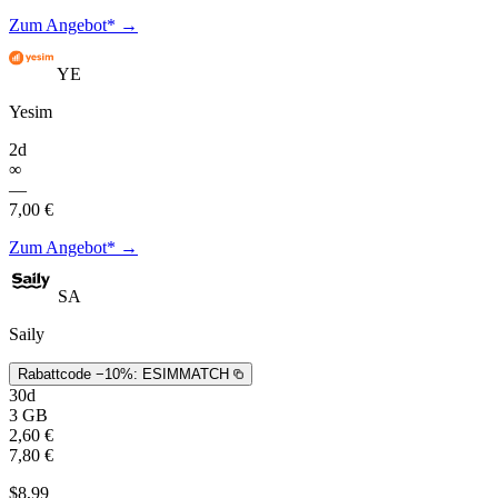
Zum Angebot* →
YE
Yesim
2d
∞
—
7,00 €
Zum Angebot* →
SA
Saily
Rabattcode −10%:
ESIMMATCH
30d
3 GB
2,60 €
7,80 €
$8,99