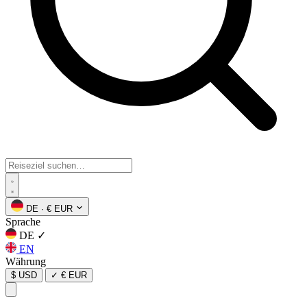
DE
·
€ EUR
Sprache
DE
✓
EN
Währung
$ USD
✓
€ EUR