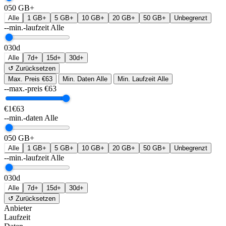
0
50 GB+
Alle
1 GB+
5 GB+
10 GB+
20 GB+
50 GB+
Unbegrenzt
--min.-laufzeit
Alle
0
30d
Alle
7d+
15d+
30d+
↺ Zurücksetzen
Max. Preis
€63
Min. Daten
Alle
Min. Laufzeit
Alle
--max.-preis
€
63
€1
€63
--min.-daten
Alle
0
50 GB+
Alle
1 GB+
5 GB+
10 GB+
20 GB+
50 GB+
Unbegrenzt
--min.-laufzeit
Alle
0
30d
Alle
7d+
15d+
30d+
↺ Zurücksetzen
Anbieter
Laufzeit