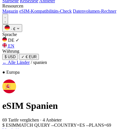
Startseite
Reiseziele
Anbieter
Ressourcen
Magazin
eSIM-Kompatibilitäts-Check
Datenvolumen-Rechner
·
€
Sprache
DE
✓
EN
Währung
$ USD
✓
€ EUR
← Alle Länder
/
spanien
● Europa
eSIM
Spanien
69 Tarife verglichen
·
4 Anbieter
$
ESIMMATCH QUERY --COUNTRY=ES --PLANS=69