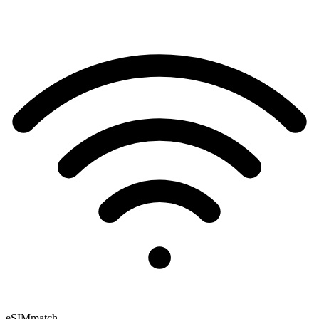
eSIM
match