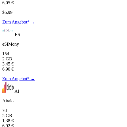
6,05 €
$6,99
Zum Angebot* →
ES
eSIMony
15d
2 GB
3,45 €
6,90 €
Zum Angebot* →
AI
Airalo
7d
5 GB
1,38 €
6,92 €