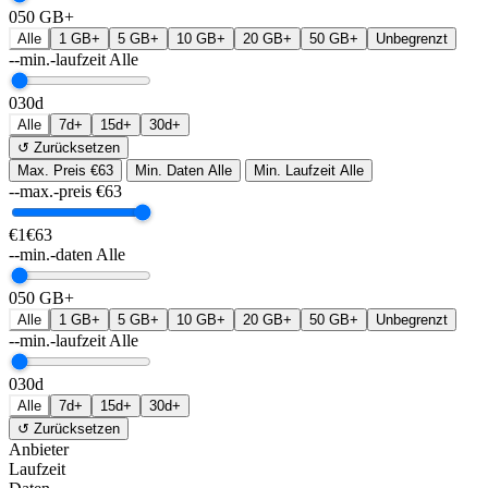
0
50 GB+
Alle
1 GB+
5 GB+
10 GB+
20 GB+
50 GB+
Unbegrenzt
--min.-laufzeit
Alle
0
30d
Alle
7d+
15d+
30d+
↺ Zurücksetzen
Max. Preis
€63
Min. Daten
Alle
Min. Laufzeit
Alle
--max.-preis
€
63
€1
€63
--min.-daten
Alle
0
50 GB+
Alle
1 GB+
5 GB+
10 GB+
20 GB+
50 GB+
Unbegrenzt
--min.-laufzeit
Alle
0
30d
Alle
7d+
15d+
30d+
↺ Zurücksetzen
Anbieter
Laufzeit