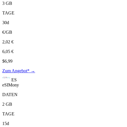
3 GB
TAGE
30d
€/GB
2,02 €
6,05 €
$6,99
Zum Angebot* →
ES
eSIMony
DATEN
2 GB
TAGE
15d