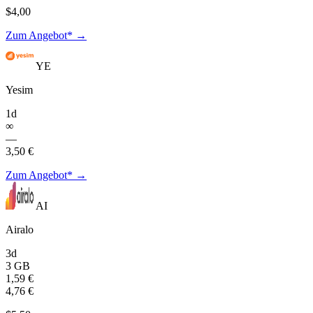
$4,00
Zum Angebot* →
YE
Yesim
1d
∞
—
3,50 €
Zum Angebot* →
AI
Airalo
3d
3 GB
1,59 €
4,76 €