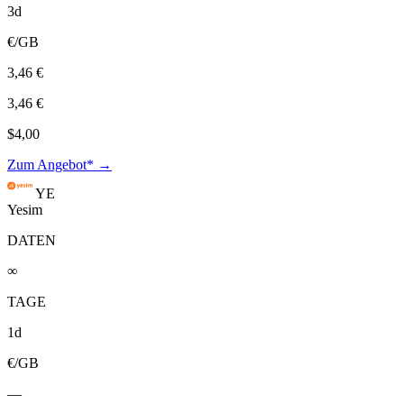
3d
€/GB
3,46 €
3,46 €
$4,00
Zum Angebot* →
YE
Yesim
DATEN
∞
TAGE
1d
€/GB
—