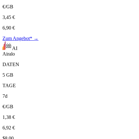
€/GB
3,45 €
6,90 €
Zum Angebot* →
AI
Airalo
DATEN
5 GB
TAGE
7d
€/GB
1,38 €
6,92 €
$8,00