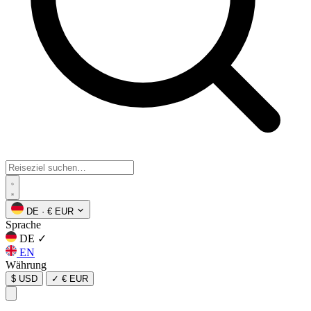
DE
·
€ EUR
Sprache
DE
✓
EN
Währung
$ USD
✓
€ EUR