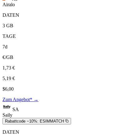
Airalo
DATEN
3 GB
TAGE
7d
€/GB
1,73 €
5,19 €
$6,00
Zum Angebot* →
SA
Saily
Rabattcode −10%:
ESIMMATCH
DATEN