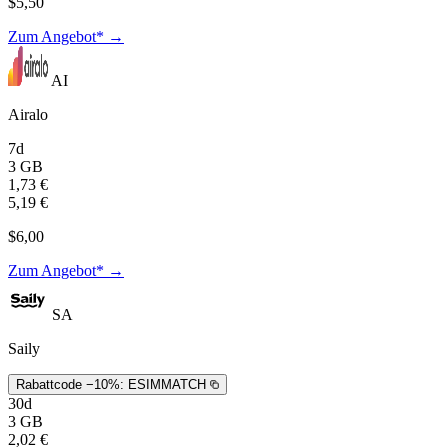
$5,50
Zum Angebot* →
AI
Airalo
7d
3 GB
1,73 €
5,19 €
$6,00
Zum Angebot* →
SA
Saily
Rabattcode −10%:
ESIMMATCH
30d
3 GB
2,02 €