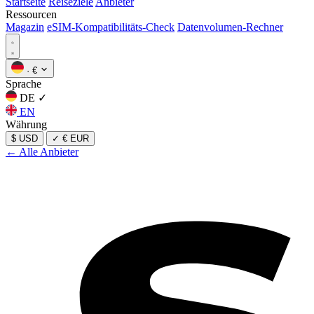
Startseite
Reiseziele
Anbieter
Ressourcen
Magazin
eSIM-Kompatibilitäts-Check
Datenvolumen-Rechner
·
€
Sprache
DE
✓
EN
Währung
$ USD
✓
€ EUR
← Alle Anbieter