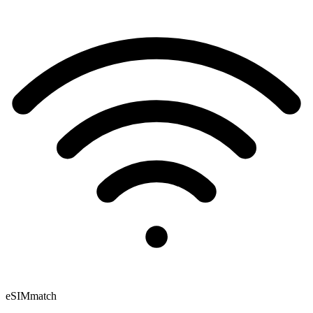
eSIM
match