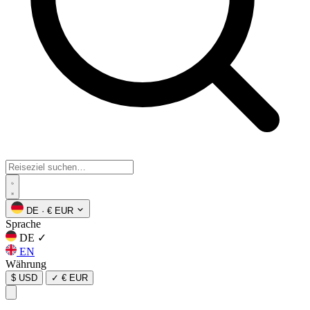
DE
·
€ EUR
Sprache
DE
✓
EN
Währung
$ USD
✓
€ EUR