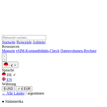
Startseite
Reiseziele
Anbieter
Ressourcen
Magazin
eSIM-Kompatibilitäts-Check
Datenvolumen-Rechner
·
€
Sprache
DE
✓
EN
Währung
$ USD
✓
€ EUR
← Alle Länder
/
argentinien
● Südamerika