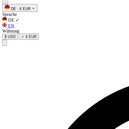
DE
·
€ EUR
Sprache
DE
✓
EN
Währung
$ USD
✓
€ EUR