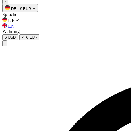
DE
·
€ EUR
Sprache
DE
✓
EN
Währung
$ USD
✓
€ EUR