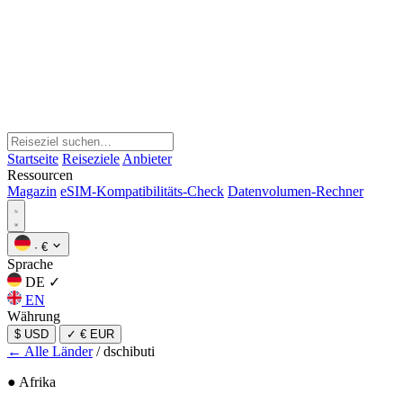
Startseite
Reiseziele
Anbieter
Ressourcen
Magazin
eSIM-Kompatibilitäts-Check
Datenvolumen-Rechner
·
€
Sprache
DE
✓
EN
Währung
$ USD
✓
€ EUR
← Alle Länder
/
dschibuti
● Afrika