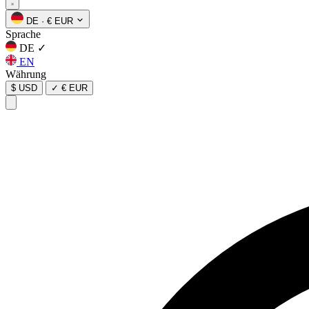
DE
·
€ EUR
Sprache
DE
✓
EN
Währung
$ USD
✓
€ EUR