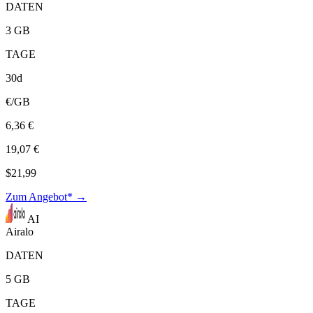
DATEN
3 GB
TAGE
30d
€/GB
6,36 €
19,07 €
$21,99
Zum Angebot* →
AI
Airalo
DATEN
5 GB
TAGE