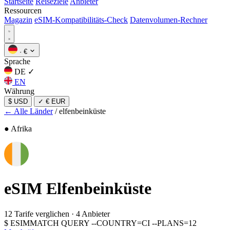
Startseite
Reiseziele
Anbieter
Ressourcen
Magazin
eSIM-Kompatibilitäts-Check
Datenvolumen-Rechner
·
€
Sprache
DE
✓
EN
Währung
$ USD
✓
€ EUR
← Alle Länder
/
elfenbeinküste
● Afrika
eSIM
Elfenbeinküste
12 Tarife verglichen
·
4 Anbieter
$
ESIMMATCH QUERY --COUNTRY=CI --PLANS=12