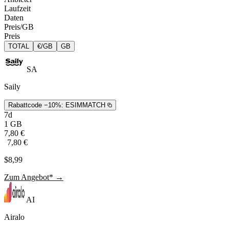
Laufzeit
Daten
Preis/GB
Preis
TOTAL
€/GB
GB
SA
Saily
Rabattcode −10%:
ESIMMATCH
7d
1 GB
7,80 €
7,80 €
$8,99
Zum Angebot* →
AI
Airalo