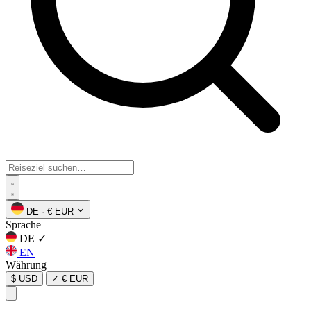
DE
·
€ EUR
Sprache
DE
✓
EN
Währung
$ USD
✓
€ EUR