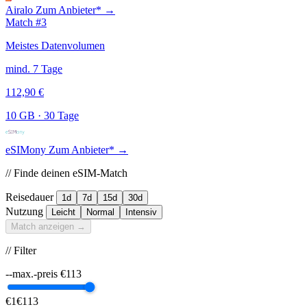
Airalo
Zum Anbieter* →
Match #3
Meistes Datenvolumen
mind. 7 Tage
112,90 €
10 GB
·
30 Tage
eSIMony
Zum Anbieter* →
// Finde deinen eSIM-Match
Reisedauer
1d
7d
15d
30d
Nutzung
Leicht
Normal
Intensiv
Match anzeigen →
// Filter
--max.-preis
€
113
€1
€113