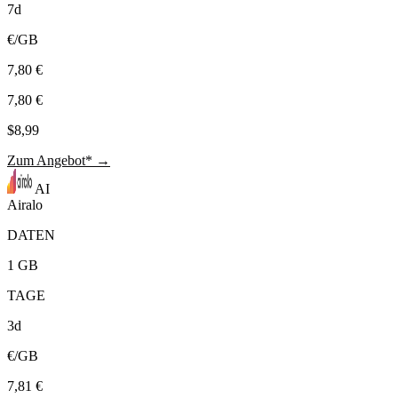
7d
€/GB
7,80 €
7,80 €
$8,99
Zum Angebot* →
AI
Airalo
DATEN
1 GB
TAGE
3d
€/GB
7,81 €