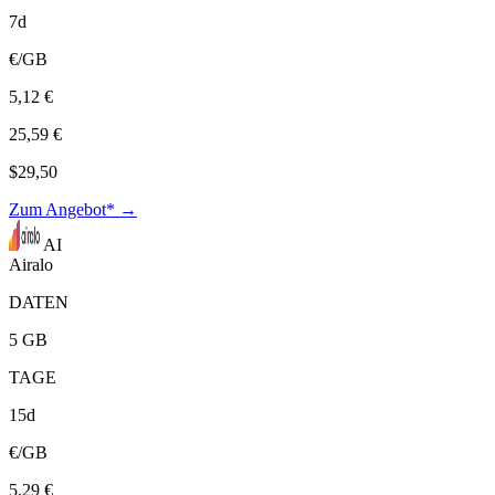
7d
€/GB
5,12 €
25,59 €
$29,50
Zum Angebot* →
AI
Airalo
DATEN
5 GB
TAGE
15d
€/GB
5,29 €