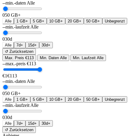
--min.-daten
Alle
0
50 GB+
Alle
1 GB+
5 GB+
10 GB+
20 GB+
50 GB+
Unbegrenzt
--min.-laufzeit
Alle
0
30d
Alle
7d+
15d+
30d+
↺ Zurücksetzen
Max. Preis
€113
Min. Daten
Alle
Min. Laufzeit
Alle
--max.-preis
€
113
€1
€113
--min.-daten
Alle
0
50 GB+
Alle
1 GB+
5 GB+
10 GB+
20 GB+
50 GB+
Unbegrenzt
--min.-laufzeit
Alle
0
30d
Alle
7d+
15d+
30d+
↺ Zurücksetzen
Anbieter