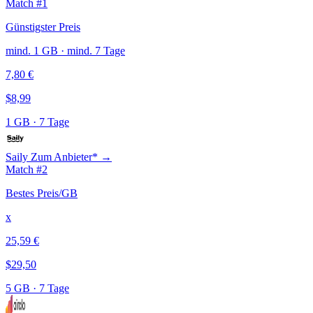
Match #1
Günstigster Preis
mind. 1 GB · mind. 7 Tage
7,80 €
$8,99
1 GB
·
7 Tage
Saily
Zum Anbieter* →
Match #2
Bestes Preis/GB
x
25,59 €
$29,50
5 GB
·
7 Tage