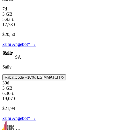
7d
3 GB
5,93 €
17,78 €
$20,50
Zum Angebot* →
SA
Saily
Rabattcode −10%:
ESIMMATCH
30d
3 GB
6,36 €
19,07 €
$21,99
Zum Angebot* →