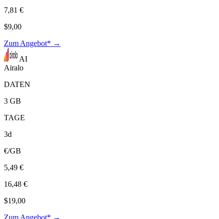
7,81 €
$9,00
Zum Angebot* →
AI
Airalo
DATEN
3 GB
TAGE
3d
€/GB
5,49 €
16,48 €
$19,00
Zum Angebot* →