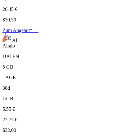
26,45 €
$30,50
Zum Angebot* →
AI
Airalo
DATEN
5 GB
TAGE
30d
€/GB
5,55 €
27,75 €
$32,00