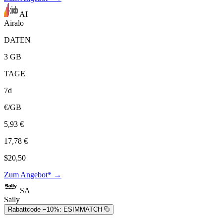
AI
Airalo
DATEN
3 GB
TAGE
7d
€/GB
5,93 €
17,78 €
$20,50
Zum Angebot* →
SA
Saily
Rabattcode −10%:
ESIMMATCH