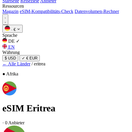
Startseite
Reiseziele
Anbieter
Ressourcen
Magazin
eSIM-Kompatibilitäts-Check
Datenvolumen-Rechner
·
€
Sprache
DE
✓
EN
Währung
$ USD
✓
€ EUR
← Alle Länder
/
eritrea
● Afrika
eSIM
Eritrea
·
0 Anbieter