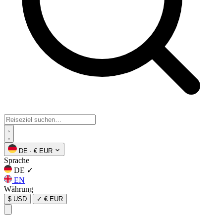
DE
·
€ EUR
Sprache
DE
✓
EN
Währung
$ USD
✓
€ EUR