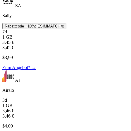
SA
Saily
Rabattcode −10%:
ESIMMATCH
7d
1 GB
3,45 €
3,45 €
$3,99
Zum Angebot* →
AI
Airalo
3d
1 GB
3,46 €
3,46 €
$4,00