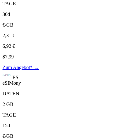
TAGE
30d
€/GB
2,31 €
6,92 €
$7,99
Zum Angebot* →
ES
eSIMony
DATEN
2 GB
TAGE
15d
€/GB