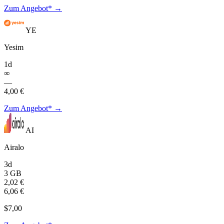
Zum Angebot* →
YE
Yesim
1d
∞
—
4,00 €
Zum Angebot* →
AI
Airalo
3d
3 GB
2,02 €
6,06 €
$7,00