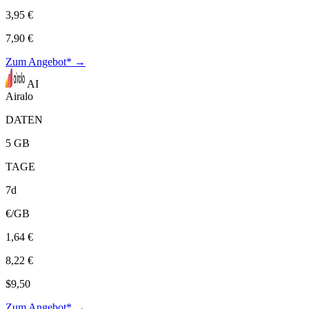
3,95 €
7,90 €
Zum Angebot* →
AI
Airalo
DATEN
5 GB
TAGE
7d
€/GB
1,64 €
8,22 €
$9,50
Zum Angebot* →