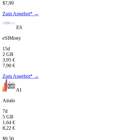
$7,99
Zum Angebot* →
ES
eSIMony
15d
2 GB
3,95 €
7,90 €
Zum Angebot* →
AI
Airalo
7d
5 GB
1,64 €
8,22 €
$9,50