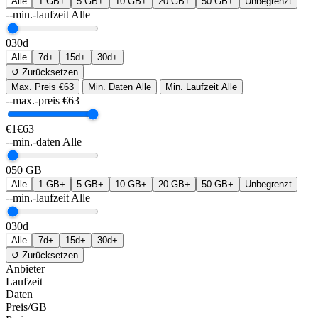
Alle
1 GB+
5 GB+
10 GB+
20 GB+
50 GB+
Unbegrenzt
--min.-laufzeit
Alle
0
30d
Alle
7d+
15d+
30d+
↺ Zurücksetzen
Max. Preis
€63
Min. Daten
Alle
Min. Laufzeit
Alle
--max.-preis
€
63
€1
€63
--min.-daten
Alle
0
50 GB+
Alle
1 GB+
5 GB+
10 GB+
20 GB+
50 GB+
Unbegrenzt
--min.-laufzeit
Alle
0
30d
Alle
7d+
15d+
30d+
↺ Zurücksetzen
Anbieter
Laufzeit
Daten
Preis/GB