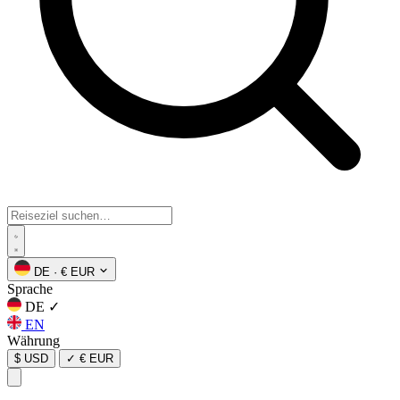
DE
·
€ EUR
Sprache
DE
✓
EN
Währung
$ USD
✓
€ EUR