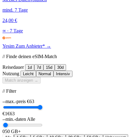
mind. 7 Tage
24,00 €
∞
·
7 Tage
Yesim
Zum Anbieter* →
// Finde deinen eSIM-Match
Reisedauer
1d
7d
15d
30d
Nutzung
Leicht
Normal
Intensiv
Match anzeigen →
// Filter
--max.-preis
€
63
€1
€63
--min.-daten
Alle
0
50 GB+