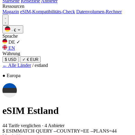
Startseite
Reiseziele
Anbieter
Ressourcen
Magazin
eSIM-Kompatibilitäts-Check
Datenvolumen-Rechner
·
€
Sprache
DE
✓
EN
Währung
$ USD
✓
€ EUR
← Alle Länder
/
estland
● Europa
eSIM
Estland
44 Tarife verglichen
·
4 Anbieter
$
ESIMMATCH QUERY --COUNTRY=EE --PLANS=44