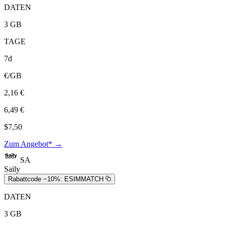
DATEN
3 GB
TAGE
7d
€/GB
2,16 €
6,49 €
$7,50
Zum Angebot* →
SA
Saily
Rabattcode −10%:
ESIMMATCH
DATEN
3 GB