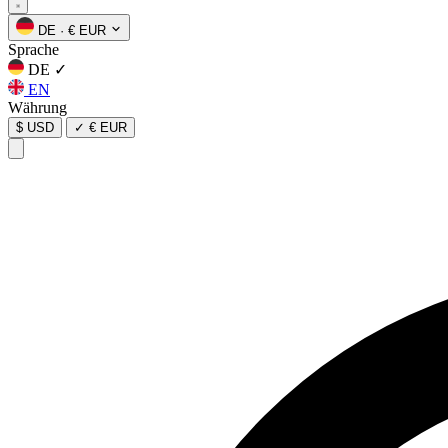
DE
·
€ EUR
Sprache
DE
✓
EN
Währung
$ USD
✓
€ EUR