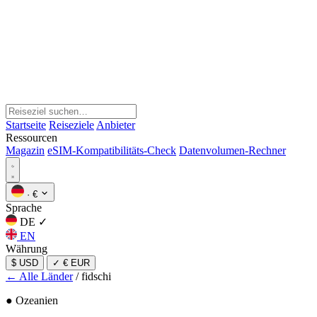
Startseite
Reiseziele
Anbieter
Ressourcen
Magazin
eSIM-Kompatibilitäts-Check
Datenvolumen-Rechner
·
€
Sprache
DE
✓
EN
Währung
$ USD
✓
€ EUR
← Alle Länder
/
fidschi
● Ozeanien