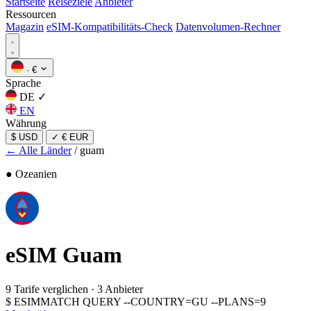
Startseite
Reiseziele
Anbieter
Ressourcen
Magazin
eSIM-Kompatibilitäts-Check
Datenvolumen-Rechner
·
€
Sprache
DE
✓
EN
Währung
$ USD
✓
€ EUR
← Alle Länder
/
guam
● Ozeanien
eSIM
Guam
9 Tarife verglichen
·
3 Anbieter
$
ESIMMATCH QUERY --COUNTRY=GU --PLANS=9