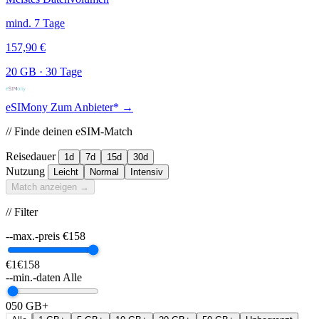
mind. 7 Tage
157,90 €
20 GB
·
30 Tage
eSIMony
Zum Anbieter* →
// Finde deinen eSIM-Match
Reisedauer
1d
7d
15d
30d
Nutzung
Leicht
Normal
Intensiv
Match anzeigen →
// Filter
--max.-preis
€
158
€1
€158
--min.-daten
Alle
0
50 GB+