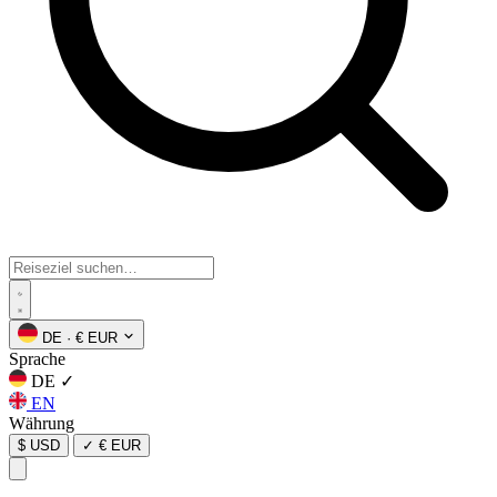
DE
·
€ EUR
Sprache
DE
✓
EN
Währung
$ USD
✓
€ EUR