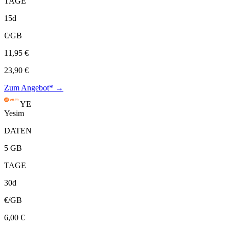
TAGE
15d
€/GB
11,95 €
23,90 €
Zum Angebot* →
YE
Yesim
DATEN
5 GB
TAGE
30d
€/GB
6,00 €