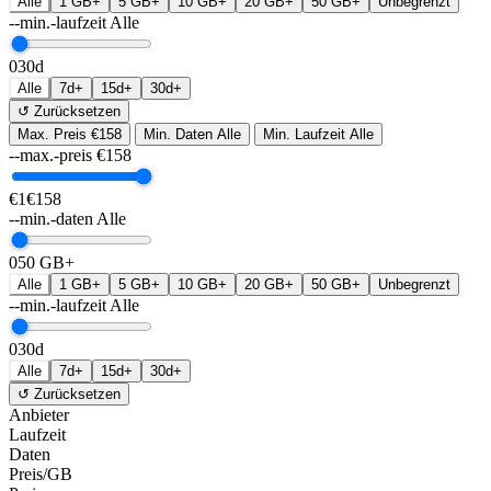
Alle
1 GB+
5 GB+
10 GB+
20 GB+
50 GB+
Unbegrenzt
--min.-laufzeit
Alle
0
30d
Alle
7d+
15d+
30d+
↺ Zurücksetzen
Max. Preis
€158
Min. Daten
Alle
Min. Laufzeit
Alle
--max.-preis
€
158
€1
€158
--min.-daten
Alle
0
50 GB+
Alle
1 GB+
5 GB+
10 GB+
20 GB+
50 GB+
Unbegrenzt
--min.-laufzeit
Alle
0
30d
Alle
7d+
15d+
30d+
↺ Zurücksetzen
Anbieter
Laufzeit
Daten
Preis/GB