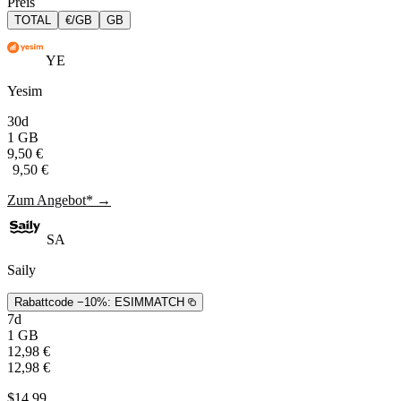
Preis
TOTAL
€/GB
GB
YE
Yesim
30d
1 GB
9,50 €
9,50 €
Zum Angebot* →
SA
Saily
Rabattcode −10%:
ESIMMATCH
7d
1 GB
12,98 €
12,98 €
$14,99