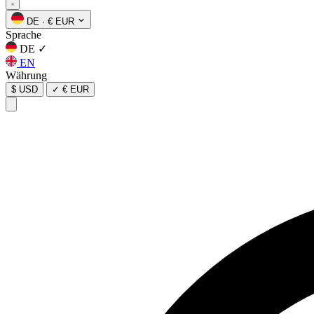
DE
·
€ EUR
Sprache
DE
✓
EN
Währung
$ USD
✓
€ EUR