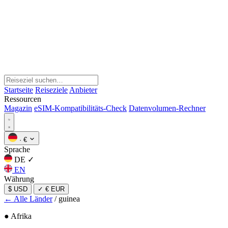
Startseite
Reiseziele
Anbieter
Ressourcen
Magazin
eSIM-Kompatibilitäts-Check
Datenvolumen-Rechner
·
€
Sprache
DE
✓
EN
Währung
$ USD
✓
€ EUR
← Alle Länder
/
guinea
● Afrika