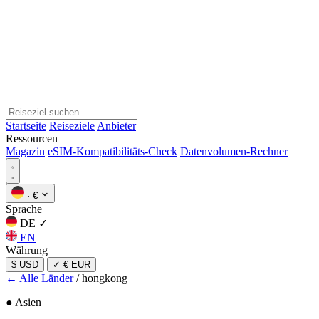
Startseite
Reiseziele
Anbieter
Ressourcen
Magazin
eSIM-Kompatibilitäts-Check
Datenvolumen-Rechner
·
€
Sprache
DE
✓
EN
Währung
$ USD
✓
€ EUR
← Alle Länder
/
hongkong
● Asien