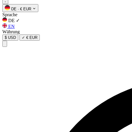
DE
·
€ EUR
Sprache
DE
✓
EN
Währung
$ USD
✓
€ EUR