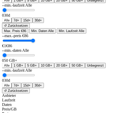
Alle
1 GB+
5 GB+
10 GB+
20 GB+
50 GB+
Unbegrenzt
--min.-laufzeit
Alle
0
30d
Alle
7d+
15d+
30d+
↺ Zurücksetzen
Max. Preis
€86
Min. Daten
Alle
Min. Laufzeit
Alle
--max.-preis
€
86
€1
€86
--min.-daten
Alle
0
50 GB+
Alle
1 GB+
5 GB+
10 GB+
20 GB+
50 GB+
Unbegrenzt
--min.-laufzeit
Alle
0
30d
Alle
7d+
15d+
30d+
↺ Zurücksetzen
Anbieter
Laufzeit
Daten
Preis/GB