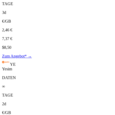
TAGE
3d
€/GB
2,46 €
7,37 €
$8,50
Zum Angebot* →
YE
Yesim
DATEN
∞
TAGE
2d
€/GB