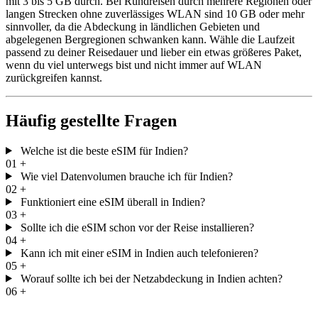
mit 3 bis 5 GB durch. Bei Rundreisen durch mehrere Regionen oder
langen Strecken ohne zuverlässiges WLAN sind 10 GB oder mehr
sinnvoller, da die Abdeckung in ländlichen Gebieten und
abgelegenen Bergregionen schwanken kann. Wähle die Laufzeit
passend zu deiner Reisedauer und lieber ein etwas größeres Paket,
wenn du viel unterwegs bist und nicht immer auf WLAN
zurückgreifen kannst.
Häufig gestellte Fragen
Welche ist die beste eSIM für Indien?
01
+
Wie viel Datenvolumen brauche ich für Indien?
02
+
Funktioniert eine eSIM überall in Indien?
03
+
Sollte ich die eSIM schon vor der Reise installieren?
04
+
Kann ich mit einer eSIM in Indien auch telefonieren?
05
+
Worauf sollte ich bei der Netzabdeckung in Indien achten?
06
+