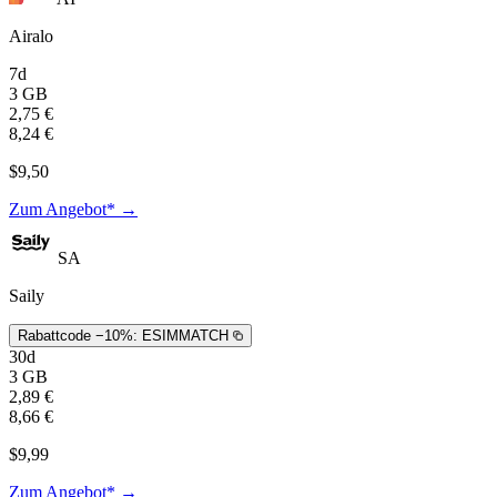
Airalo
7d
3 GB
2,75 €
8,24 €
$9,50
Zum Angebot* →
SA
Saily
Rabattcode −10%:
ESIMMATCH
30d
3 GB
2,89 €
8,66 €
$9,99
Zum Angebot* →