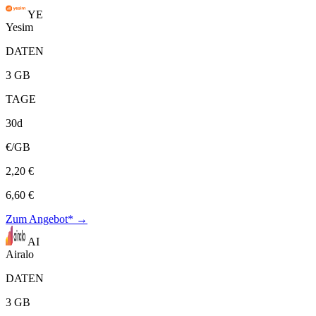
YE
Yesim
DATEN
3 GB
TAGE
30d
€/GB
2,20 €
6,60 €
Zum Angebot* →
AI
Airalo
DATEN
3 GB