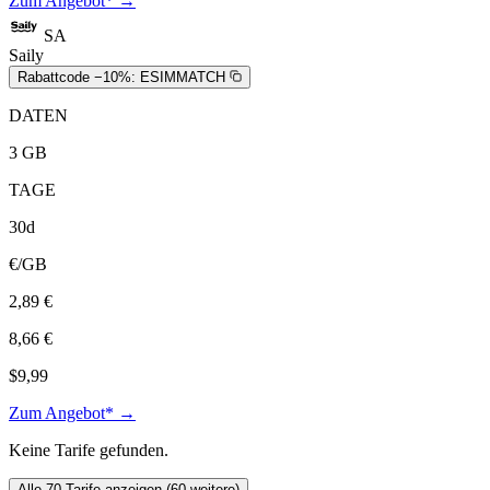
Zum Angebot* →
SA
Saily
Rabattcode −10%:
ESIMMATCH
DATEN
3 GB
TAGE
30d
€/GB
2,89 €
8,66 €
$9,99
Zum Angebot* →
Keine Tarife gefunden.
Alle 70 Tarife anzeigen (60 weitere)