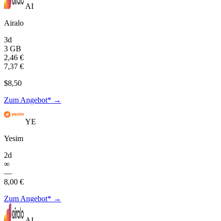
AI
Airalo
3d
3 GB
2,46 €
7,37 €
$8,50
Zum Angebot* →
YE
Yesim
2d
∞
—
8,00 €
Zum Angebot* →
AI