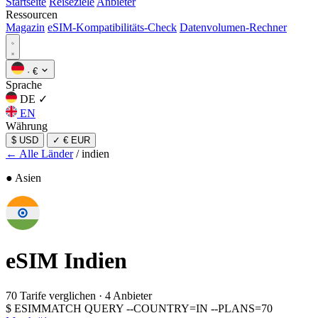
Startseite
Reiseziele
Anbieter
Ressourcen
Magazin
eSIM-Kompatibilitäts-Check
Datenvolumen-Rechner
·
€
Sprache
DE
✓
EN
Währung
$ USD
✓
€ EUR
← Alle Länder
/
indien
● Asien
eSIM
Indien
70 Tarife verglichen
·
4 Anbieter
$
ESIMMATCH QUERY --COUNTRY=IN --PLANS=70