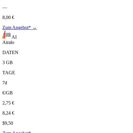
—
8,00 €
Zum Angebot* →
AI
Airalo
DATEN
3 GB
TAGE
7d
€/GB
2,75 €
8,24 €
$9,50