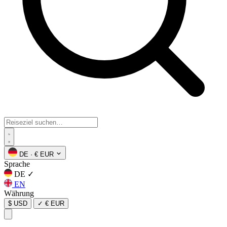
DE
·
€ EUR
Sprache
DE
✓
EN
Währung
$ USD
✓
€ EUR