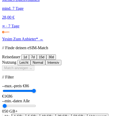
mind. 7 Tage
28,00 €
∞
·
7 Tage
Yesim
Zum Anbieter* →
// Finde deinen eSIM-Match
Reisedauer
1d
7d
15d
30d
Nutzung
Leicht
Normal
Intensiv
Match anzeigen →
// Filter
--max.-preis
€
86
€1
€86
--min.-daten
Alle
0
50 GB+