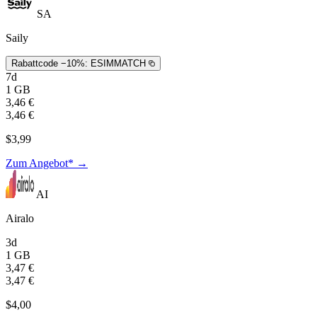
SA
Saily
Rabattcode −10%:
ESIMMATCH
7d
1 GB
3,46 €
3,46 €
$3,99
Zum Angebot* →
AI
Airalo
3d
1 GB
3,47 €
3,47 €
$4,00