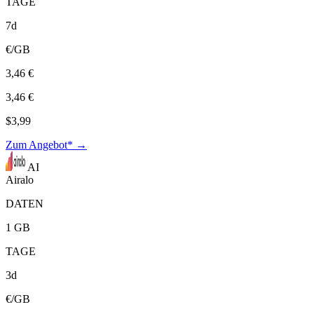
TAGE
7d
€/GB
3,46 €
3,46 €
$3,99
Zum Angebot* →
AI
Airalo
DATEN
1 GB
TAGE
3d
€/GB