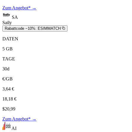
Zum Angebot* →
SA
Saily
Rabattcode −10%:
ESIMMATCH
DATEN
5 GB
TAGE
30d
€/GB
3,64 €
18,18 €
$20,99
Zum Angebot* →
AI