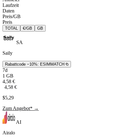
Laufzeit
Daten
Preis/GB
Preis
TOTAL
€/GB
GB
SA
Saily
Rabattcode −10%:
ESIMMATCH
7d
1 GB
4,58 €
4,58 €
$5,29
Zum Angebot* →
AI
Airalo