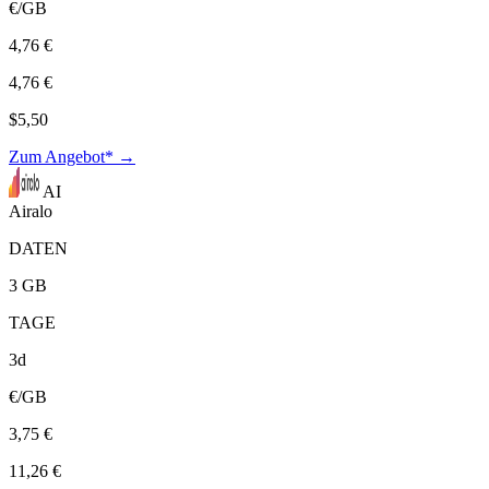
€/GB
4,76 €
4,76 €
$5,50
Zum Angebot* →
AI
Airalo
DATEN
3 GB
TAGE
3d
€/GB
3,75 €
11,26 €