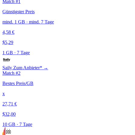
Match #1
Günstigster Preis
mind. 1 GB · mind. 7 Tage
4,58 €
$5,29
1 GB
·
7 Tage
Saily
Zum Anbieter* →
Match #2
Bestes Preis/GB
x
27,71 €
$32,00
10 GB
·
7 Tage