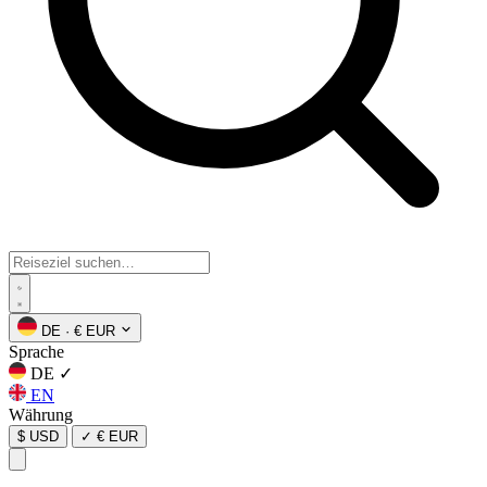
DE
·
€ EUR
Sprache
DE
✓
EN
Währung
$ USD
✓
€ EUR