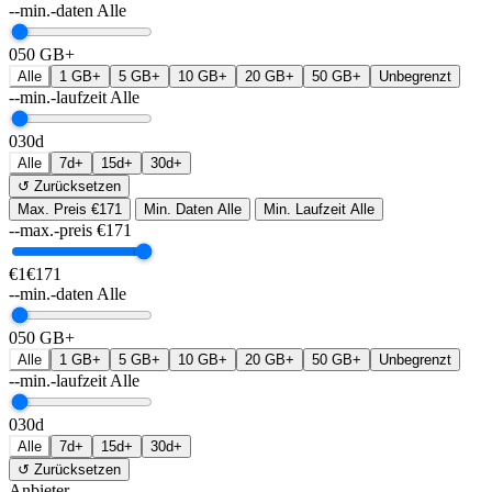
--min.-daten
Alle
0
50 GB+
Alle
1 GB+
5 GB+
10 GB+
20 GB+
50 GB+
Unbegrenzt
--min.-laufzeit
Alle
0
30d
Alle
7d+
15d+
30d+
↺ Zurücksetzen
Max. Preis
€171
Min. Daten
Alle
Min. Laufzeit
Alle
--max.-preis
€
171
€1
€171
--min.-daten
Alle
0
50 GB+
Alle
1 GB+
5 GB+
10 GB+
20 GB+
50 GB+
Unbegrenzt
--min.-laufzeit
Alle
0
30d
Alle
7d+
15d+
30d+
↺ Zurücksetzen
Anbieter