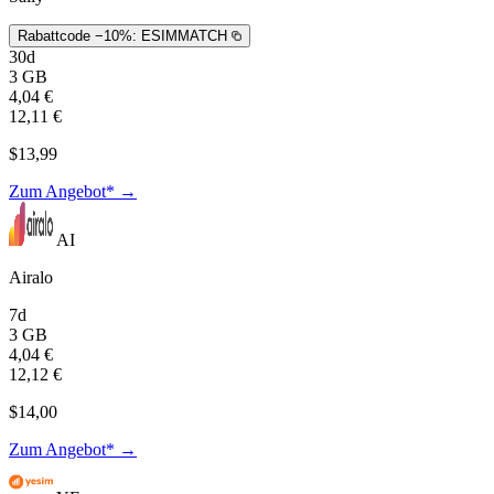
Rabattcode −10%:
ESIMMATCH
30d
3 GB
4,04 €
12,11 €
$13,99
Zum Angebot* →
AI
Airalo
7d
3 GB
4,04 €
12,12 €
$14,00
Zum Angebot* →