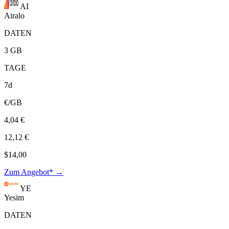
AI
Airalo
DATEN
3 GB
TAGE
7d
€/GB
4,04 €
12,12 €
$14,00
Zum Angebot* →
YE
Yesim
DATEN