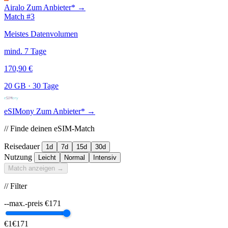
Airalo
Zum Anbieter* →
Match #3
Meistes Datenvolumen
mind. 7 Tage
170,90 €
20 GB
·
30 Tage
eSIMony
Zum Anbieter* →
// Finde deinen eSIM-Match
Reisedauer
1d
7d
15d
30d
Nutzung
Leicht
Normal
Intensiv
Match anzeigen →
// Filter
--max.-preis
€
171
€1
€171