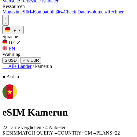
Startseite
Reiseziele
Anbieter
Ressourcen
Magazin
eSIM-Kompatibilitäts-Check
Datenvolumen-Rechner
·
€
Sprache
DE
✓
EN
Währung
$ USD
✓
€ EUR
← Alle Länder
/
kamerun
● Afrika
eSIM
Kamerun
22 Tarife verglichen
·
4 Anbieter
$
ESIMMATCH QUERY --COUNTRY=CM --PLANS=22