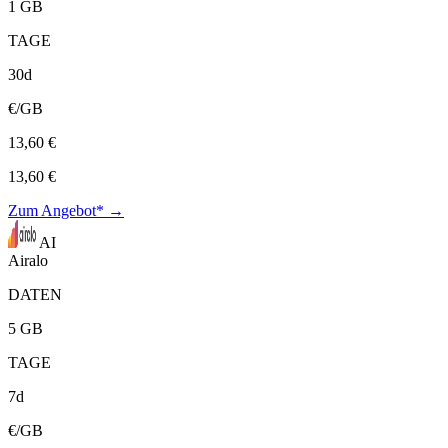
1 GB
TAGE
30d
€/GB
13,60 €
13,60 €
Zum Angebot* →
AI
Airalo
DATEN
5 GB
TAGE
7d
€/GB