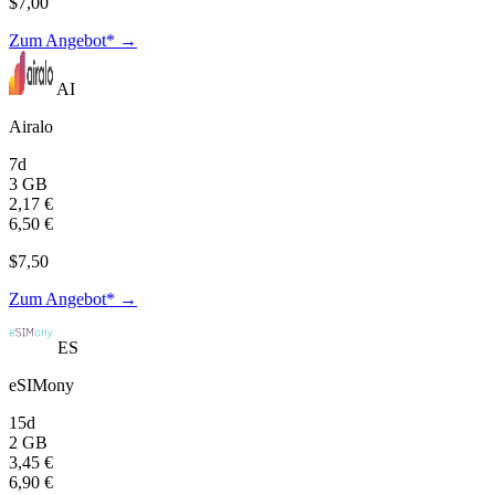
$7,00
Zum Angebot* →
AI
Airalo
7d
3 GB
2,17 €
6,50 €
$7,50
Zum Angebot* →
ES
eSIMony
15d
2 GB
3,45 €
6,90 €