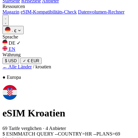
Startseite
Reiseziele
Anbieter
Ressourcen
Magazin
eSIM-Kompatibilitäts-Check
Datenvolumen-Rechner
·
€
Sprache
DE
✓
EN
Währung
$ USD
✓
€ EUR
← Alle Länder
/
kroatien
● Europa
eSIM
Kroatien
69 Tarife verglichen
·
4 Anbieter
$
ESIMMATCH QUERY --COUNTRY=HR --PLANS=69