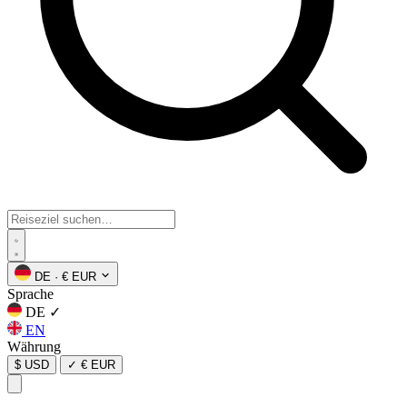
DE
·
€ EUR
Sprache
DE
✓
EN
Währung
$ USD
✓
€ EUR