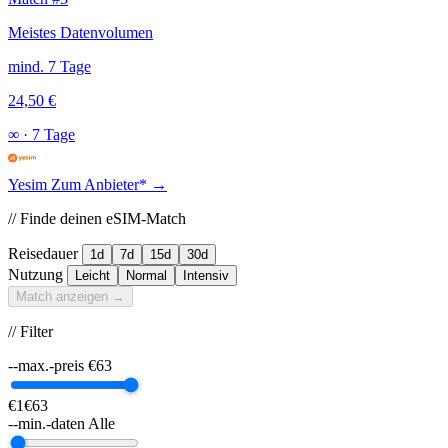
Meistes Datenvolumen
mind. 7 Tage
24,50 €
∞
·
7 Tage
Yesim
Zum Anbieter* →
// Finde deinen eSIM-Match
Reisedauer
1d
7d
15d
30d
Nutzung
Leicht
Normal
Intensiv
Match anzeigen →
// Filter
--max.-preis
€
63
€1
€63
--min.-daten
Alle