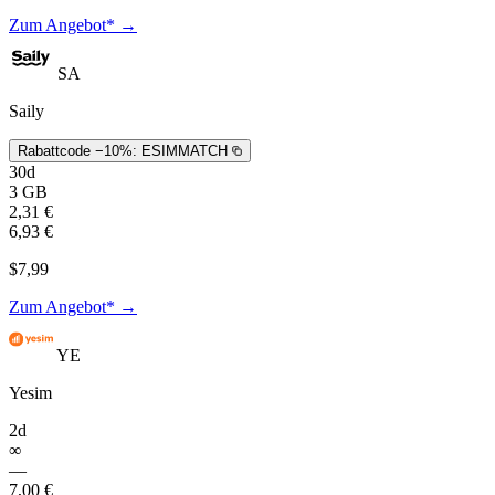
Zum Angebot* →
SA
Saily
Rabattcode −10%:
ESIMMATCH
30d
3 GB
2,31 €
6,93 €
$7,99
Zum Angebot* →
YE
Yesim
2d
∞
—
7,00 €