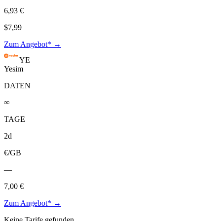
6,93 €
$7,99
Zum Angebot* →
YE
Yesim
DATEN
∞
TAGE
2d
€/GB
—
7,00 €
Zum Angebot* →
Keine Tarife gefunden.