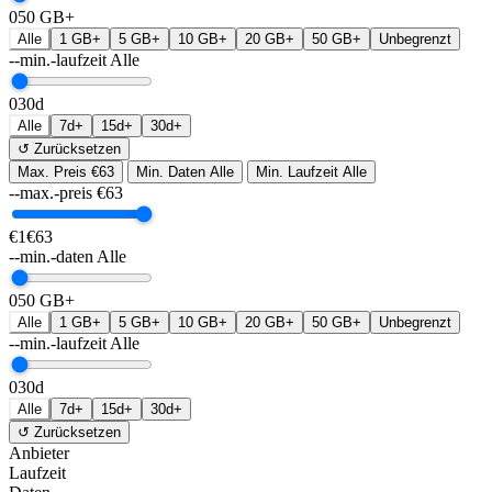
0
50 GB+
Alle
1 GB+
5 GB+
10 GB+
20 GB+
50 GB+
Unbegrenzt
--min.-laufzeit
Alle
0
30d
Alle
7d+
15d+
30d+
↺ Zurücksetzen
Max. Preis
€63
Min. Daten
Alle
Min. Laufzeit
Alle
--max.-preis
€
63
€1
€63
--min.-daten
Alle
0
50 GB+
Alle
1 GB+
5 GB+
10 GB+
20 GB+
50 GB+
Unbegrenzt
--min.-laufzeit
Alle
0
30d
Alle
7d+
15d+
30d+
↺ Zurücksetzen
Anbieter
Laufzeit