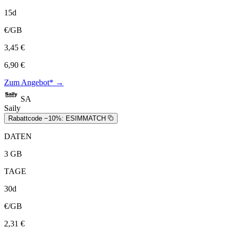
15d
€/GB
3,45 €
6,90 €
Zum Angebot* →
SA
Saily
Rabattcode −10%:
ESIMMATCH
DATEN
3 GB
TAGE
30d
€/GB
2,31 €