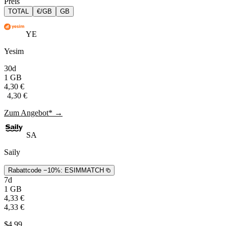
Preis
TOTAL
€/GB
GB
YE
Yesim
30d
1 GB
4,30 €
4,30 €
Zum Angebot* →
SA
Saily
Rabattcode −10%:
ESIMMATCH
7d
1 GB
4,33 €
4,33 €
$4,99