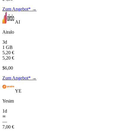
Zum Angebot* →
AI
Airalo
3d
1 GB
5,20 €
5,20 €
$6,00
Zum Angebot* →
YE
Yesim
1d
∞
—
7,00 €