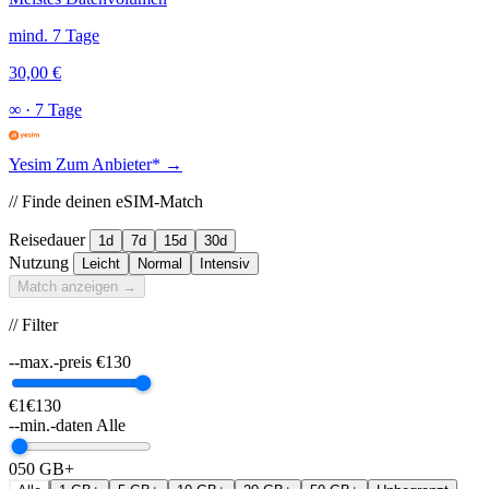
mind. 7 Tage
30,00 €
∞
·
7 Tage
Yesim
Zum Anbieter* →
// Finde deinen eSIM-Match
Reisedauer
1d
7d
15d
30d
Nutzung
Leicht
Normal
Intensiv
Match anzeigen →
// Filter
--max.-preis
€
130
€1
€130
--min.-daten
Alle
0
50 GB+