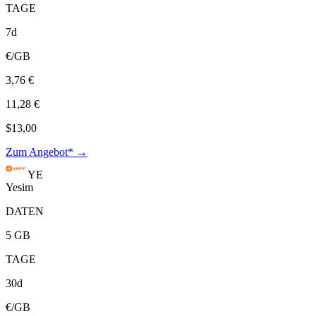
TAGE
7d
€/GB
3,76 €
11,28 €
$13,00
Zum Angebot* →
YE
Yesim
DATEN
5 GB
TAGE
30d
€/GB