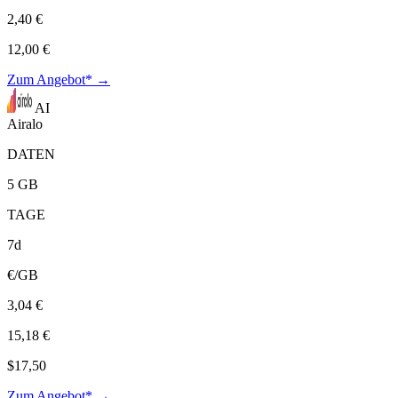
2,40 €
12,00 €
Zum Angebot* →
AI
Airalo
DATEN
5 GB
TAGE
7d
€/GB
3,04 €
15,18 €
$17,50
Zum Angebot* →