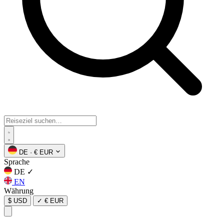
DE
·
€ EUR
Sprache
DE
✓
EN
Währung
$ USD
✓
€ EUR