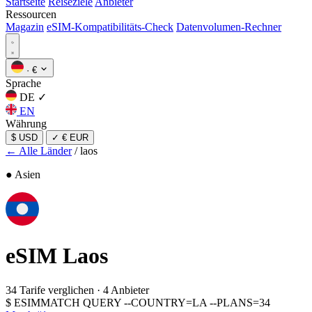
Startseite
Reiseziele
Anbieter
Ressourcen
Magazin
eSIM-Kompatibilitäts-Check
Datenvolumen-Rechner
·
€
Sprache
DE
✓
EN
Währung
$ USD
✓
€ EUR
← Alle Länder
/
laos
● Asien
eSIM
Laos
34 Tarife verglichen
·
4 Anbieter
$
ESIMMATCH QUERY --COUNTRY=LA --PLANS=34