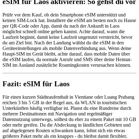
eSIM für Laos aktivieren: So gehst du vor
Prüfe vor dem Kauf, ob dein Smartphone eSIM unterstützt und
keinen SIM-Lock hat. Installiere die eSIM am besten noch zu Hause
per QR-Code oder App, damit du nach der Ankunft in Laos
möglichst schnell online gehen kannst. Achte darauf, wann die
Laufzeit beginnt, damit keine Laufzeit ungenutzt verstreicht, bevor
du am Ziel bist. Nach der Landung wählst du die eSIM in den
Geräteeinstellungen als mobile Datenverbindung aus. Wenn deine
Haupt-SIM im Gerät bleibt, achte darauf, dass mobile Daten über
die eSIM laufen, da normale Anrufe und SMS über deine Heimat-
SIM im Ausland zusätzliche Roamingkosten verursachen können.
Fazit: eSIM für Laos
Für einen kurzen Städteaufenthalt in Vientiane oder Luang Prabang
reichen 3 bis 5 GB in der Regel aus, da WLAN in touristischen
Unterkünften häufig verfügbar ist. Planst du eine Rundreise durch
mehrere Destinationen mit Navigation und regelmäßiger
Datennutzung unterwegs, solltest du eher zu einem Paket mit 10 GB
oder mehr greifen. Da die Abdeckung in ländlichen Gebieten und
auf abgelegenen Routen schwanken kann, lohnt sich ein etwas
größeres Paket mehr als ein knappes - du bleibst damit flexibler,