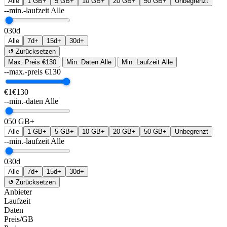
Alle
1 GB+
5 GB+
10 GB+
20 GB+
50 GB+
Unbegrenzt
--min.-laufzeit
Alle
0
30d
Alle
7d+
15d+
30d+
↺ Zurücksetzen
Max. Preis
€130
Min. Daten
Alle
Min. Laufzeit
Alle
--max.-preis
€
130
€1
€130
--min.-daten
Alle
0
50 GB+
Alle
1 GB+
5 GB+
10 GB+
20 GB+
50 GB+
Unbegrenzt
--min.-laufzeit
Alle
0
30d
Alle
7d+
15d+
30d+
↺ Zurücksetzen
Anbieter
Laufzeit
Daten
Preis/GB