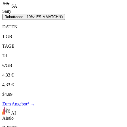
SA
Saily
Rabattcode −10%:
ESIMMATCH
DATEN
1 GB
TAGE
7d
€/GB
4,33 €
4,33 €
$4,99
Zum Angebot* →
AI
Airalo