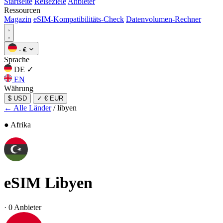
Startseite
Reiseziele
Anbieter
Ressourcen
Magazin
eSIM-Kompatibilitäts-Check
Datenvolumen-Rechner
·
€
Sprache
DE
✓
EN
Währung
$ USD
✓
€ EUR
← Alle Länder
/
libyen
● Afrika
eSIM
Libyen
·
0 Anbieter