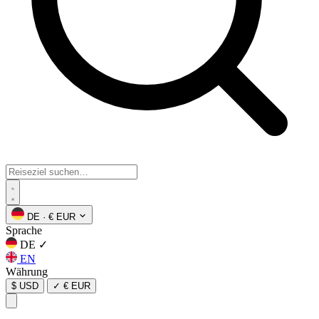
DE
·
€ EUR
Sprache
DE
✓
EN
Währung
$ USD
✓
€ EUR