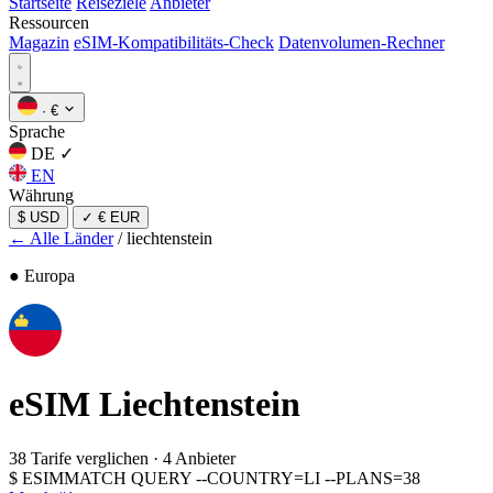
Startseite
Reiseziele
Anbieter
Ressourcen
Magazin
eSIM-Kompatibilitäts-Check
Datenvolumen-Rechner
·
€
Sprache
DE
✓
EN
Währung
$ USD
✓
€ EUR
← Alle Länder
/
liechtenstein
● Europa
eSIM
Liechtenstein
38 Tarife verglichen
·
4 Anbieter
$
ESIMMATCH QUERY --COUNTRY=LI --PLANS=38