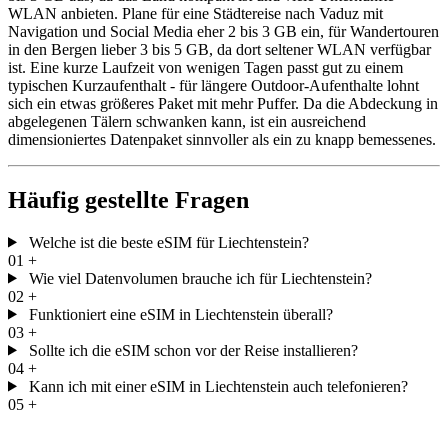
WLAN anbieten. Plane für eine Städtereise nach Vaduz mit
Navigation und Social Media eher 2 bis 3 GB ein, für Wandertouren
in den Bergen lieber 3 bis 5 GB, da dort seltener WLAN verfügbar
ist. Eine kurze Laufzeit von wenigen Tagen passt gut zu einem
typischen Kurzaufenthalt - für längere Outdoor-Aufenthalte lohnt
sich ein etwas größeres Paket mit mehr Puffer. Da die Abdeckung in
abgelegenen Tälern schwanken kann, ist ein ausreichend
dimensioniertes Datenpaket sinnvoller als ein zu knapp bemessenes.
Häufig gestellte Fragen
Welche ist die beste eSIM für Liechtenstein?
01
+
Wie viel Datenvolumen brauche ich für Liechtenstein?
02
+
Funktioniert eine eSIM in Liechtenstein überall?
03
+
Sollte ich die eSIM schon vor der Reise installieren?
04
+
Kann ich mit einer eSIM in Liechtenstein auch telefonieren?
05
+