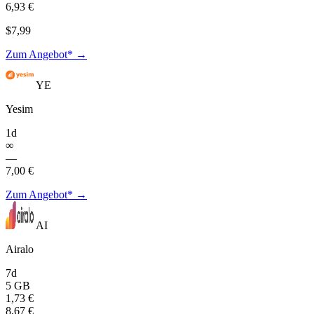
6,93 €
$7,99
Zum Angebot* →
YE
Yesim
1d
∞
—
7,00 €
Zum Angebot* →
AI
Airalo
7d
5 GB
1,73 €
8,67 €