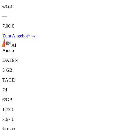
€/GB
—
7,00 €
Zum Angebot* →
AI
Airalo
DATEN
5 GB
TAGE
7d
€/GB
1,73 €
8,67 €
$10,00