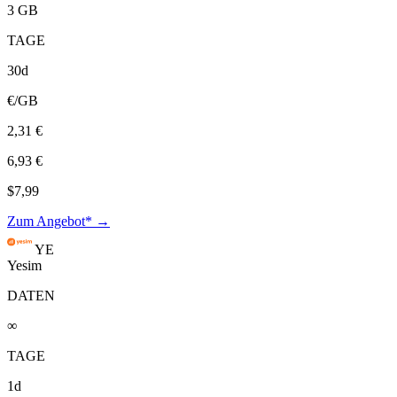
3 GB
TAGE
30d
€/GB
2,31 €
6,93 €
$7,99
Zum Angebot* →
YE
Yesim
DATEN
∞
TAGE
1d