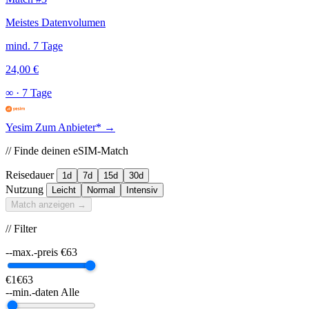
Meistes Datenvolumen
mind. 7 Tage
24,00 €
∞
·
7 Tage
Yesim
Zum Anbieter* →
// Finde deinen eSIM-Match
Reisedauer
1d
7d
15d
30d
Nutzung
Leicht
Normal
Intensiv
Match anzeigen →
// Filter
--max.-preis
€
63
€1
€63
--min.-daten
Alle