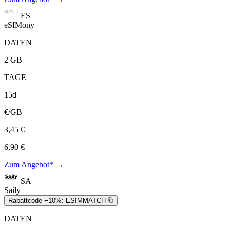
ES
eSIMony
DATEN
2 GB
TAGE
15d
€/GB
3,45 €
6,90 €
Zum Angebot* →
SA
Saily
Rabattcode −10%:
ESIMMATCH
DATEN