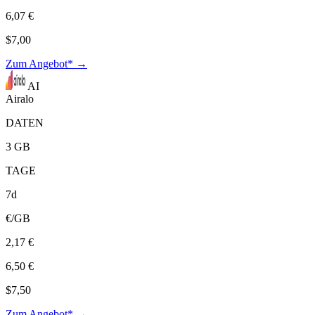
6,07 €
$7,00
Zum Angebot* →
AI
Airalo
DATEN
3 GB
TAGE
7d
€/GB
2,17 €
6,50 €
$7,50
Zum Angebot* →