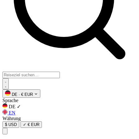
DE
·
€ EUR
Sprache
DE
✓
EN
Währung
$ USD
✓
€ EUR