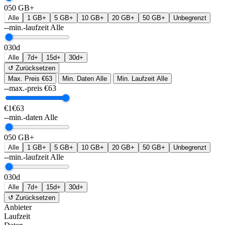
0
50 GB+
Alle
1 GB+
5 GB+
10 GB+
20 GB+
50 GB+
Unbegrenzt
--min.-laufzeit
Alle
0
30d
Alle
7d+
15d+
30d+
↺ Zurücksetzen
Max. Preis
€63
Min. Daten
Alle
Min. Laufzeit
Alle
--max.-preis
€
63
€1
€63
--min.-daten
Alle
0
50 GB+
Alle
1 GB+
5 GB+
10 GB+
20 GB+
50 GB+
Unbegrenzt
--min.-laufzeit
Alle
0
30d
Alle
7d+
15d+
30d+
↺ Zurücksetzen
Anbieter
Laufzeit