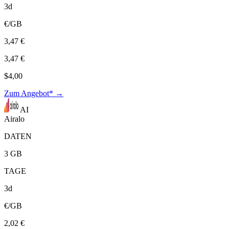
3d
€/GB
3,47 €
3,47 €
$4,00
Zum Angebot* →
AI
Airalo
DATEN
3 GB
TAGE
3d
€/GB
2,02 €