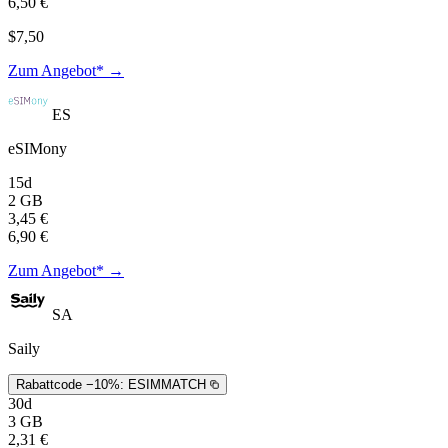
6,50 €
$7,50
Zum Angebot* →
ES
eSIMony
15d
2 GB
3,45 €
6,90 €
Zum Angebot* →
SA
Saily
Rabattcode −10%:
ESIMMATCH
30d
3 GB
2,31 €