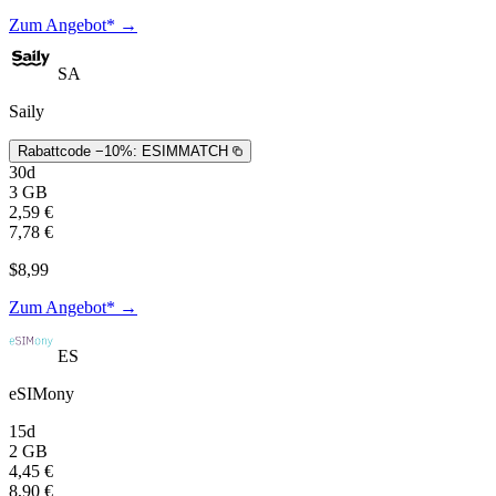
Zum Angebot* →
SA
Saily
Rabattcode −10%:
ESIMMATCH
30d
3 GB
2,59 €
7,78 €
$8,99
Zum Angebot* →
ES
eSIMony
15d
2 GB
4,45 €
8,90 €