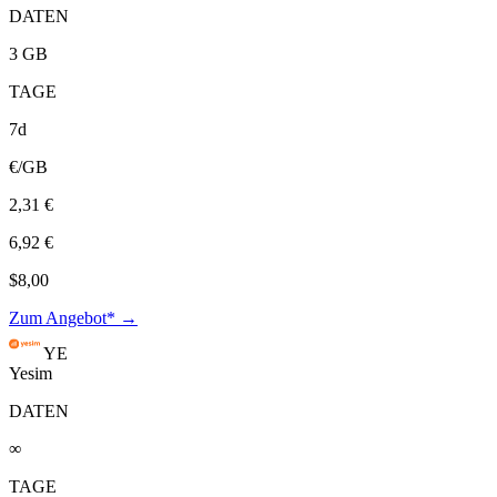
DATEN
3 GB
TAGE
7d
€/GB
2,31 €
6,92 €
$8,00
Zum Angebot* →
YE
Yesim
DATEN
∞
TAGE