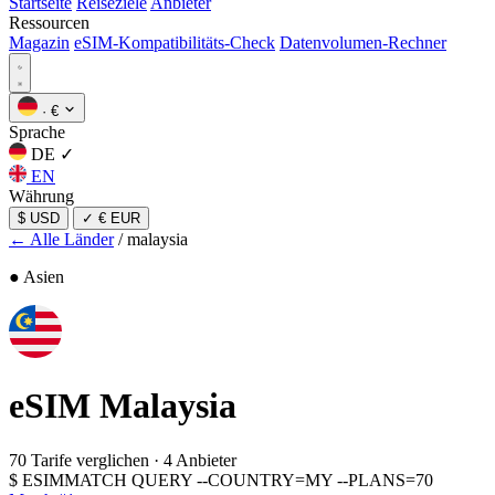
Startseite
Reiseziele
Anbieter
Ressourcen
Magazin
eSIM-Kompatibilitäts-Check
Datenvolumen-Rechner
·
€
Sprache
DE
✓
EN
Währung
$ USD
✓
€ EUR
← Alle Länder
/
malaysia
● Asien
eSIM
Malaysia
70 Tarife verglichen
·
4 Anbieter
$
ESIMMATCH QUERY --COUNTRY=MY --PLANS=70