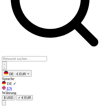
DE
·
€ EUR
Sprache
DE
✓
EN
Währung
$ USD
✓
€ EUR