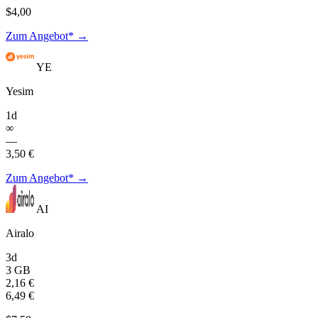
$4,00
Zum Angebot* →
YE
Yesim
1d
∞
—
3,50 €
Zum Angebot* →
AI
Airalo
3d
3 GB
2,16 €
6,49 €