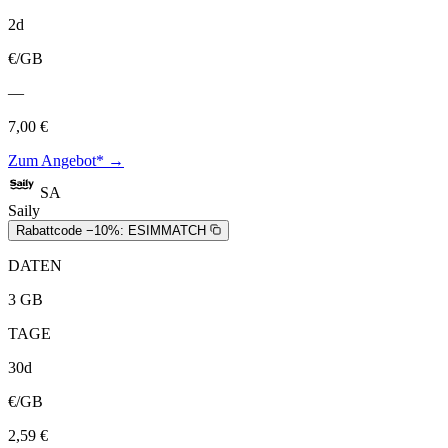
2d
€/GB
—
7,00 €
Zum Angebot* →
SA
Saily
Rabattcode −10%:
ESIMMATCH
DATEN
3 GB
TAGE
30d
€/GB
2,59 €