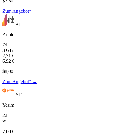
$7,50
Zum Angebot* →
AI
Airalo
7d
3 GB
2,31 €
6,92 €
$8,00
Zum Angebot* →
YE
Yesim
2d
∞
—
7,00 €