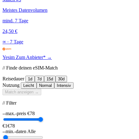
Meistes Datenvolumen
mind. 7 Tage
24,50 €
∞
·
7 Tage
Yesim
Zum Anbieter* →
// Finde deinen eSIM-Match
Reisedauer
1d
7d
15d
30d
Nutzung
Leicht
Normal
Intensiv
Match anzeigen →
// Filter
--max.-preis
€
78
€1
€78
--min.-daten
Alle