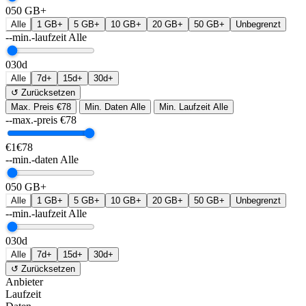
0
50 GB+
Alle
1 GB+
5 GB+
10 GB+
20 GB+
50 GB+
Unbegrenzt
--min.-laufzeit
Alle
0
30d
Alle
7d+
15d+
30d+
↺ Zurücksetzen
Max. Preis
€78
Min. Daten
Alle
Min. Laufzeit
Alle
--max.-preis
€
78
€1
€78
--min.-daten
Alle
0
50 GB+
Alle
1 GB+
5 GB+
10 GB+
20 GB+
50 GB+
Unbegrenzt
--min.-laufzeit
Alle
0
30d
Alle
7d+
15d+
30d+
↺ Zurücksetzen
Anbieter
Laufzeit