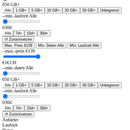
0
50 GB+
Alle
1 GB+
5 GB+
10 GB+
20 GB+
50 GB+
Unbegrenzt
--min.-laufzeit
Alle
0
30d
Alle
7d+
15d+
30d+
↺ Zurücksetzen
Max. Preis
€139
Min. Daten
Alle
Min. Laufzeit
Alle
--max.-preis
€
139
€1
€139
--min.-daten
Alle
0
50 GB+
Alle
1 GB+
5 GB+
10 GB+
20 GB+
50 GB+
Unbegrenzt
--min.-laufzeit
Alle
0
30d
Alle
7d+
15d+
30d+
↺ Zurücksetzen
Anbieter
Laufzeit