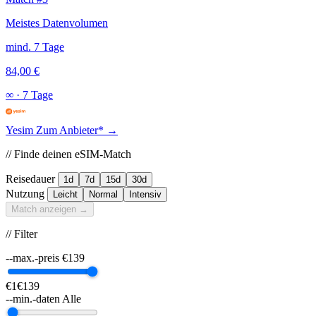
Meistes Datenvolumen
mind. 7 Tage
84,00 €
∞
·
7 Tage
Yesim
Zum Anbieter* →
// Finde deinen eSIM-Match
Reisedauer
1d
7d
15d
30d
Nutzung
Leicht
Normal
Intensiv
Match anzeigen →
// Filter
--max.-preis
€
139
€1
€139
--min.-daten
Alle