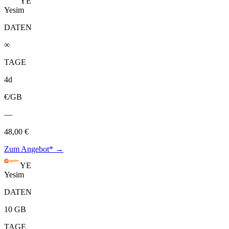
YE
Yesim
DATEN
∞
TAGE
4d
€/GB
—
48,00 €
Zum Angebot* →
YE
Yesim
DATEN
10 GB
TAGE