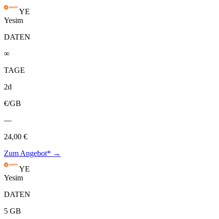
YE
Yesim
DATEN
∞
TAGE
2d
€/GB
—
24,00 €
Zum Angebot* →
YE
Yesim
DATEN
5 GB