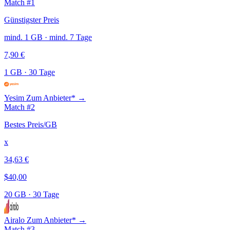
Match #1
Günstigster Preis
mind. 1 GB · mind. 7 Tage
7,90 €
1 GB
·
30 Tage
Yesim
Zum Anbieter* →
Match #2
Bestes Preis/GB
x
34,63 €
$40,00
20 GB
·
30 Tage
Airalo
Zum Anbieter* →
Match #3