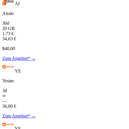
AI
Airalo
30d
20 GB
1,73 €
34,63 €
$40,00
Zum Angebot* →
YE
Yesim
3d
∞
—
36,00 €
Zum Angebot* →
YE