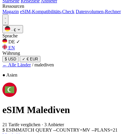
Startseite
Reiseziele
Anbieter
Ressourcen
Magazin
eSIM-Kompatibilitäts-Check
Datenvolumen-Rechner
·
€
Sprache
DE
✓
EN
Währung
$ USD
✓
€ EUR
← Alle Länder
/
malediven
● Asien
eSIM
Malediven
21 Tarife verglichen
·
3 Anbieter
$
ESIMMATCH QUERY --COUNTRY=MV --PLANS=21