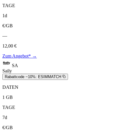
TAGE
1d
€/GB
—
12,00 €
Zum Angebot* →
SA
Saily
Rabattcode −10%:
ESIMMATCH
DATEN
1 GB
TAGE
7d
€/GB