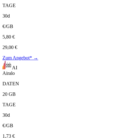
TAGE
30d
€/GB
5,80 €
29,00 €
Zum Angebot* →
AI
Airalo
DATEN
20 GB
TAGE
30d
€/GB
1,73 €