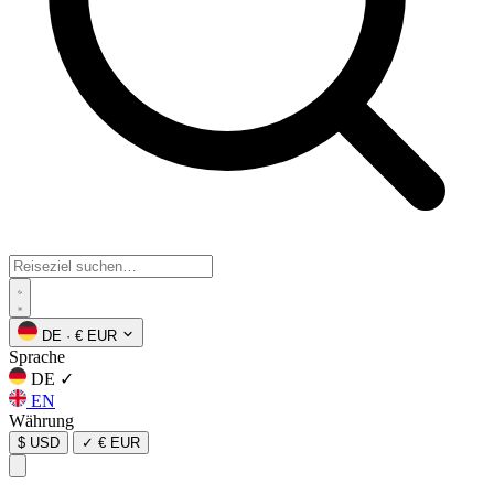
DE
·
€ EUR
Sprache
DE
✓
EN
Währung
$ USD
✓
€ EUR