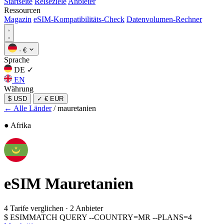
Startseite
Reiseziele
Anbieter
Ressourcen
Magazin
eSIM-Kompatibilitäts-Check
Datenvolumen-Rechner
·
€
Sprache
DE
✓
EN
Währung
$ USD
✓
€ EUR
← Alle Länder
/
mauretanien
● Afrika
eSIM
Mauretanien
4 Tarife verglichen
·
2 Anbieter
$
ESIMMATCH QUERY --COUNTRY=MR --PLANS=4