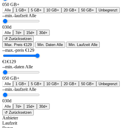
0
50 GB+
Alle
1 GB+
5 GB+
10 GB+
20 GB+
50 GB+
Unbegrenzt
--min.-laufzeit
Alle
0
30d
Alle
7d+
15d+
30d+
↺ Zurücksetzen
Max. Preis
€129
Min. Daten
Alle
Min. Laufzeit
Alle
--max.-preis
€
129
€1
€129
--min.-daten
Alle
0
50 GB+
Alle
1 GB+
5 GB+
10 GB+
20 GB+
50 GB+
Unbegrenzt
--min.-laufzeit
Alle
0
30d
Alle
7d+
15d+
30d+
↺ Zurücksetzen
Anbieter
Laufzeit