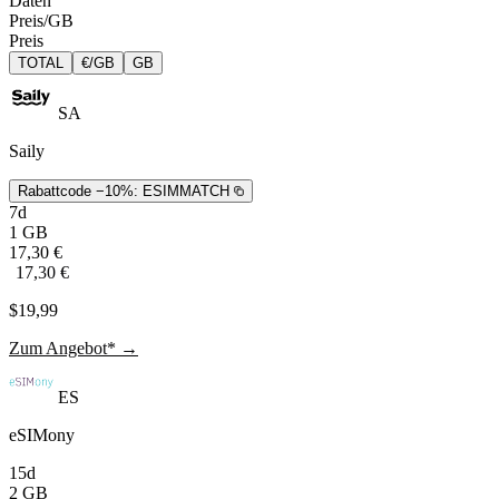
Daten
Preis/GB
Preis
TOTAL
€/GB
GB
SA
Saily
Rabattcode −10%:
ESIMMATCH
7d
1 GB
17,30 €
17,30 €
$19,99
Zum Angebot* →
ES
eSIMony
15d
2 GB