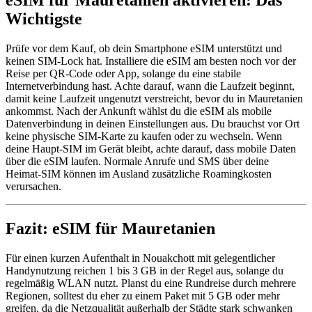
eSIM für Mauretanien aktivieren: Das
Wichtigste
Prüfe vor dem Kauf, ob dein Smartphone eSIM unterstützt und
keinen SIM-Lock hat. Installiere die eSIM am besten noch vor der
Reise per QR-Code oder App, solange du eine stabile
Internetverbindung hast. Achte darauf, wann die Laufzeit beginnt,
damit keine Laufzeit ungenutzt verstreicht, bevor du in Mauretanien
ankommst. Nach der Ankunft wählst du die eSIM als mobile
Datenverbindung in deinen Einstellungen aus. Du brauchst vor Ort
keine physische SIM-Karte zu kaufen oder zu wechseln. Wenn
deine Haupt-SIM im Gerät bleibt, achte darauf, dass mobile Daten
über die eSIM laufen. Normale Anrufe und SMS über deine
Heimat-SIM können im Ausland zusätzliche Roamingkosten
verursachen.
Fazit: eSIM für Mauretanien
Für einen kurzen Aufenthalt in Nouakchott mit gelegentlicher
Handynutzung reichen 1 bis 3 GB in der Regel aus, solange du
regelmäßig WLAN nutzt. Planst du eine Rundreise durch mehrere
Regionen, solltest du eher zu einem Paket mit 5 GB oder mehr
greifen, da die Netzqualität außerhalb der Städte stark schwanken