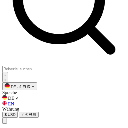
DE
·
€ EUR
Sprache
DE
✓
EN
Währung
$ USD
✓
€ EUR