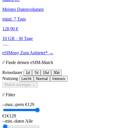
Meistes Datenvolumen
mind. 7 Tage
128,90 €
10 GB
·
30 Tage
eSIMony
Zum Anbieter* →
// Finde deinen eSIM-Match
Reisedauer
1d
7d
15d
30d
Nutzung
Leicht
Normal
Intensiv
Match anzeigen →
// Filter
--max.-preis
€
129
€1
€129
--min.-daten
Alle