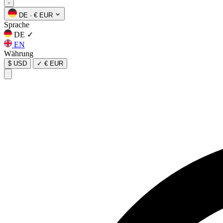
DE
·
€ EUR
Sprache
DE
✓
EN
Währung
$ USD
✓
€ EUR