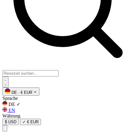
DE
·
€ EUR
Sprache
DE
✓
EN
Währung
$ USD
✓
€ EUR