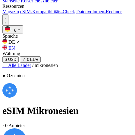
Startseite
Reiseziele
Anbieter
Ressourcen
Magazin
eSIM-Kompatibilitäts-Check
Datenvolumen-Rechner
·
€
Sprache
DE
✓
EN
Währung
$ USD
✓
€ EUR
← Alle Länder
/
mikronesien
● Ozeanien
eSIM
Mikronesien
·
0 Anbieter