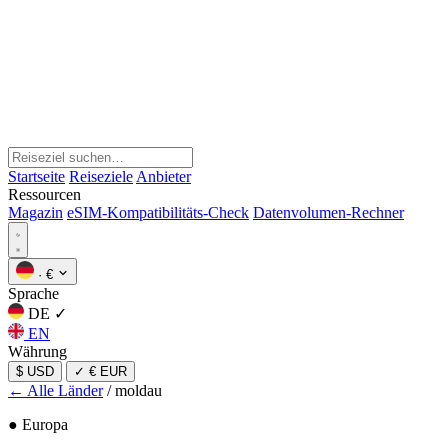
Startseite
Reiseziele
Anbieter
Ressourcen
Magazin
eSIM-Kompatibilitäts-Check
Datenvolumen-Rechner
·
€
Sprache
DE
✓
EN
Währung
$ USD
✓
€ EUR
← Alle Länder
/
moldau
● Europa