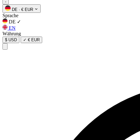
DE
·
€ EUR
Sprache
DE
✓
EN
Währung
$ USD
✓
€ EUR