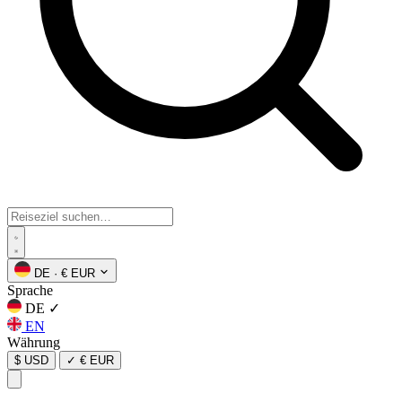
DE
·
€ EUR
Sprache
DE
✓
EN
Währung
$ USD
✓
€ EUR