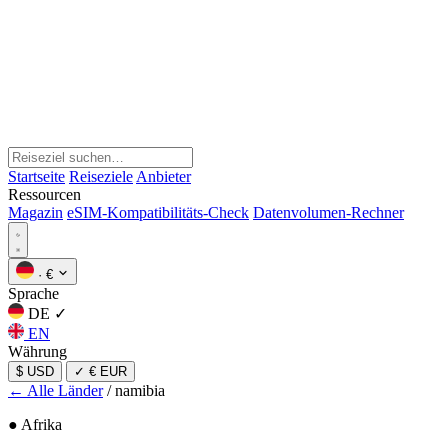
Startseite
Reiseziele
Anbieter
Ressourcen
Magazin
eSIM-Kompatibilitäts-Check
Datenvolumen-Rechner
·
€
Sprache
DE
✓
EN
Währung
$ USD
✓
€ EUR
← Alle Länder
/
namibia
● Afrika