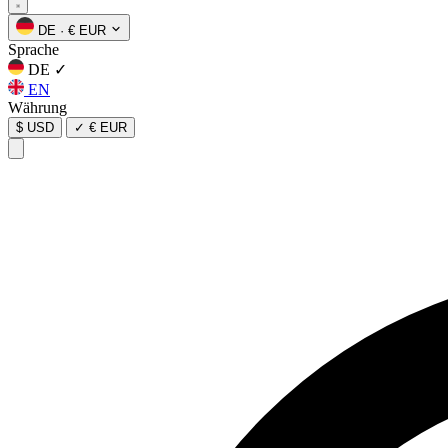
DE
·
€ EUR
Sprache
DE
✓
EN
Währung
$ USD
✓
€ EUR