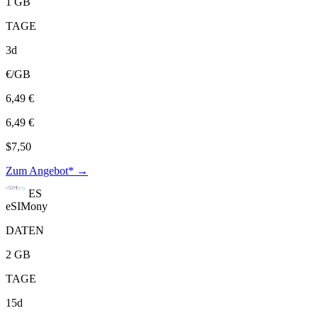
1 GB
TAGE
3d
€/GB
6,49 €
6,49 €
$7,50
Zum Angebot* →
ES
eSIMony
DATEN
2 GB
TAGE
15d