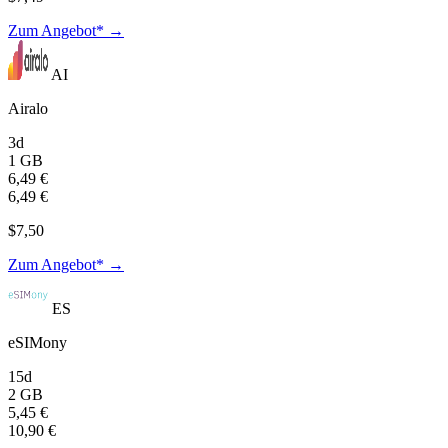
Zum Angebot* →
AI
Airalo
3d
1 GB
6,49 €
6,49 €
$7,50
Zum Angebot* →
ES
eSIMony
15d
2 GB
5,45 €
10,90 €