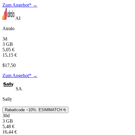
Zum Angebot* →
AI
Airalo
3d
3 GB
5,05 €
15,15 €
$17,50
Zum Angebot* →
SA
Saily
Rabattcode −10%:
ESIMMATCH
30d
3 GB
5,48 €
16,44 €