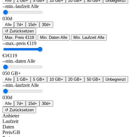
Alle
1 GB+
5 GB+
10 GB+
20 GB+
50 GB+
Unbegrenzt
--min.-laufzeit
Alle
0
30d
Alle
7d+
15d+
30d+
↺ Zurücksetzen
Max. Preis
€119
Min. Daten
Alle
Min. Laufzeit
Alle
--max.-preis
€
119
€1
€119
--min.-daten
Alle
0
50 GB+
Alle
1 GB+
5 GB+
10 GB+
20 GB+
50 GB+
Unbegrenzt
--min.-laufzeit
Alle
0
30d
Alle
7d+
15d+
30d+
↺ Zurücksetzen
Anbieter
Laufzeit
Daten
Preis/GB