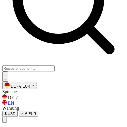
DE
·
€ EUR
Sprache
DE
✓
EN
Währung
$ USD
✓
€ EUR