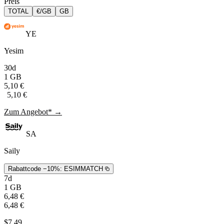
Preis
TOTAL
€/GB
GB
YE
Yesim
30d
1 GB
5,10 €
5,10 €
Zum Angebot* →
SA
Saily
Rabattcode −10%:
ESIMMATCH
7d
1 GB
6,48 €
6,48 €
$7,49