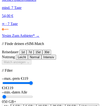
mind. 7 Tage
54,00 €
∞
·
7 Tage
Yesim
Zum Anbieter* →
// Finde deinen eSIM-Match
Reisedauer
1d
7d
15d
30d
Nutzung
Leicht
Normal
Intensiv
Match anzeigen →
// Filter
--max.-preis
€
119
€1
€119
--min.-daten
Alle
0
50 GB+