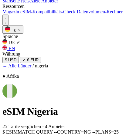
Startseite
Reiseziele
Anbieter
Ressourcen
Magazin
eSIM-Kompatibilitäts-Check
Datenvolumen-Rechner
·
€
Sprache
DE
✓
EN
Währung
$ USD
✓
€ EUR
← Alle Länder
/
nigeria
● Afrika
eSIM
Nigeria
25 Tarife verglichen
·
4 Anbieter
$
ESIMMATCH QUERY --COUNTRY=NG --PLANS=25