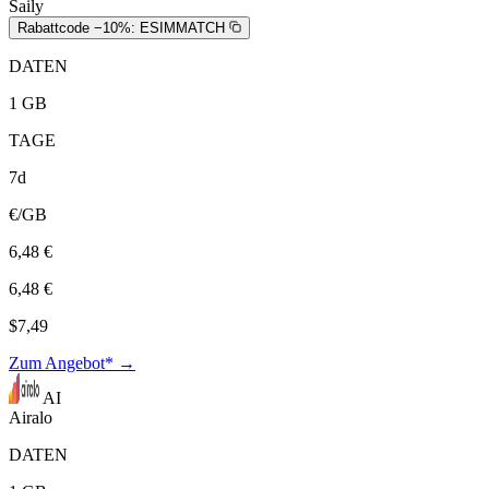
Saily
Rabattcode −10%:
ESIMMATCH
DATEN
1 GB
TAGE
7d
€/GB
6,48 €
6,48 €
$7,49
Zum Angebot* →
AI
Airalo
DATEN