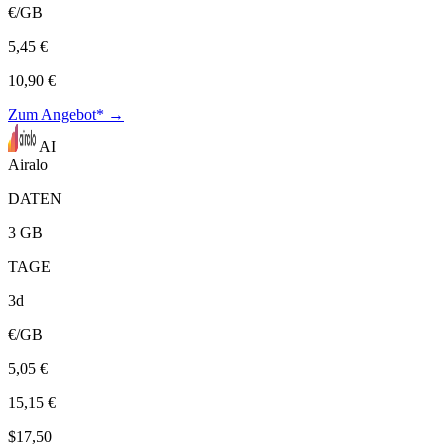
€/GB
5,45 €
10,90 €
Zum Angebot* →
AI
Airalo
DATEN
3 GB
TAGE
3d
€/GB
5,05 €
15,15 €
$17,50