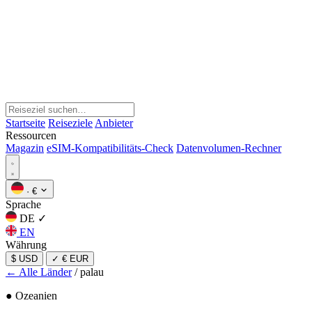
Startseite
Reiseziele
Anbieter
Ressourcen
Magazin
eSIM-Kompatibilitäts-Check
Datenvolumen-Rechner
·
€
Sprache
DE
✓
EN
Währung
$ USD
✓
€ EUR
← Alle Länder
/
palau
● Ozeanien