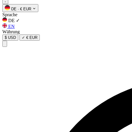
DE
·
€ EUR
Sprache
DE
✓
EN
Währung
$ USD
✓
€ EUR