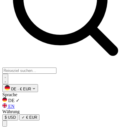
DE
·
€ EUR
Sprache
DE
✓
EN
Währung
$ USD
✓
€ EUR