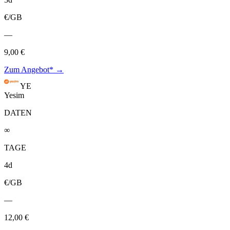
€/GB
—
9,00 €
Zum Angebot* →
YE
Yesim
DATEN
∞
TAGE
4d
€/GB
—
12,00 €