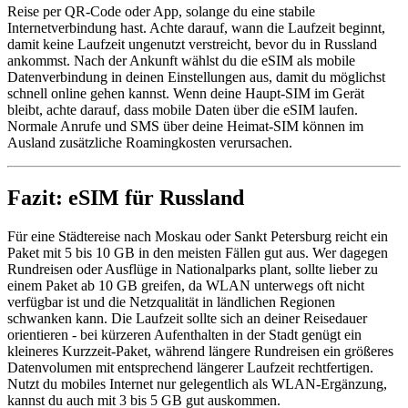
Reise per QR-Code oder App, solange du eine stabile
Internetverbindung hast. Achte darauf, wann die Laufzeit beginnt,
damit keine Laufzeit ungenutzt verstreicht, bevor du in Russland
ankommst. Nach der Ankunft wählst du die eSIM als mobile
Datenverbindung in deinen Einstellungen aus, damit du möglichst
schnell online gehen kannst. Wenn deine Haupt-SIM im Gerät
bleibt, achte darauf, dass mobile Daten über die eSIM laufen.
Normale Anrufe und SMS über deine Heimat-SIM können im
Ausland zusätzliche Roamingkosten verursachen.
Fazit: eSIM für Russland
Für eine Städtereise nach Moskau oder Sankt Petersburg reicht ein
Paket mit 5 bis 10 GB in den meisten Fällen gut aus. Wer dagegen
Rundreisen oder Ausflüge in Nationalparks plant, sollte lieber zu
einem Paket ab 10 GB greifen, da WLAN unterwegs oft nicht
verfügbar ist und die Netzqualität in ländlichen Regionen
schwanken kann. Die Laufzeit sollte sich an deiner Reisedauer
orientieren - bei kürzeren Aufenthalten in der Stadt genügt ein
kleineres Kurzzeit-Paket, während längere Rundreisen ein größeres
Datenvolumen mit entsprechend längerer Laufzeit rechtfertigen.
Nutzt du mobiles Internet nur gelegentlich als WLAN-Ergänzung,
kannst du auch mit 3 bis 5 GB gut auskommen.