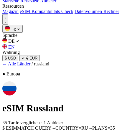
Startseite
Reiseziele
Anbieter
Ressourcen
Magazin
eSIM-Kompatibilitäts-Check
Datenvolumen-Rechner
·
€
Sprache
DE
✓
EN
Währung
$ USD
✓
€ EUR
← Alle Länder
/
russland
● Europa
eSIM
Russland
35 Tarife verglichen
·
1 Anbieter
$
ESIMMATCH QUERY --COUNTRY=RU --PLANS=35