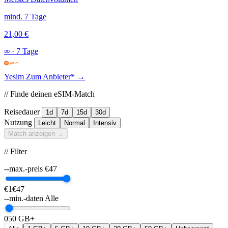
mind. 7 Tage
21,00 €
∞
·
7 Tage
Yesim
Zum Anbieter* →
// Finde deinen eSIM-Match
Reisedauer
1d
7d
15d
30d
Nutzung
Leicht
Normal
Intensiv
Match anzeigen →
// Filter
--max.-preis
€
47
€1
€47
--min.-daten
Alle
0
50 GB+