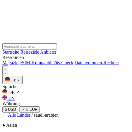
Startseite
Reiseziele
Anbieter
Ressourcen
Magazin
eSIM-Kompatibilitäts-Check
Datenvolumen-Rechner
·
€
Sprache
DE
✓
EN
Währung
$ USD
✓
€ EUR
← Alle Länder
/
saudi-arabien
● Asien