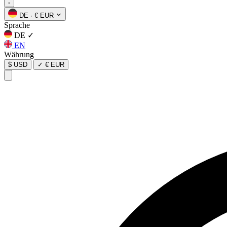
DE
·
€ EUR
Sprache
DE
✓
EN
Währung
$ USD
✓
€ EUR