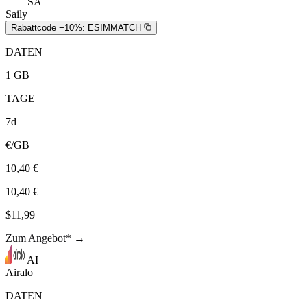
SA
Saily
Rabattcode −10%:
ESIMMATCH
DATEN
1 GB
TAGE
7d
€/GB
10,40 €
10,40 €
$11,99
Zum Angebot* →
AI
Airalo
DATEN