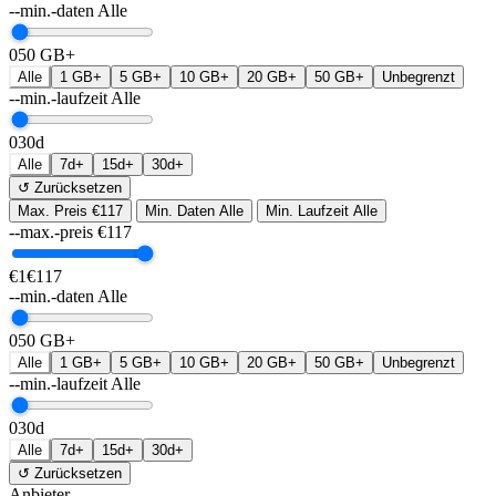
--min.-daten
Alle
0
50 GB+
Alle
1 GB+
5 GB+
10 GB+
20 GB+
50 GB+
Unbegrenzt
--min.-laufzeit
Alle
0
30d
Alle
7d+
15d+
30d+
↺ Zurücksetzen
Max. Preis
€117
Min. Daten
Alle
Min. Laufzeit
Alle
--max.-preis
€
117
€1
€117
--min.-daten
Alle
0
50 GB+
Alle
1 GB+
5 GB+
10 GB+
20 GB+
50 GB+
Unbegrenzt
--min.-laufzeit
Alle
0
30d
Alle
7d+
15d+
30d+
↺ Zurücksetzen
Anbieter