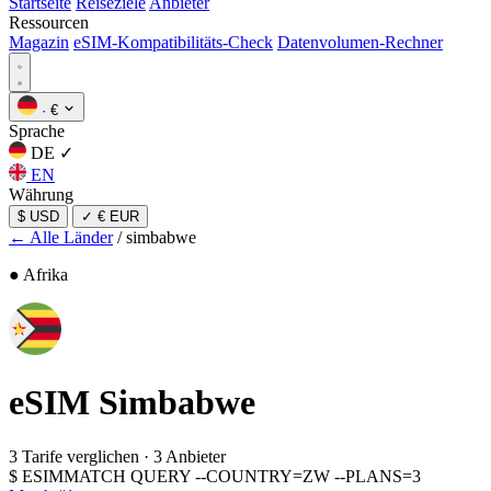
Startseite
Reiseziele
Anbieter
Ressourcen
Magazin
eSIM-Kompatibilitäts-Check
Datenvolumen-Rechner
·
€
Sprache
DE
✓
EN
Währung
$ USD
✓
€ EUR
← Alle Länder
/
simbabwe
● Afrika
eSIM
Simbabwe
3 Tarife verglichen
·
3 Anbieter
$
ESIMMATCH QUERY --COUNTRY=ZW --PLANS=3