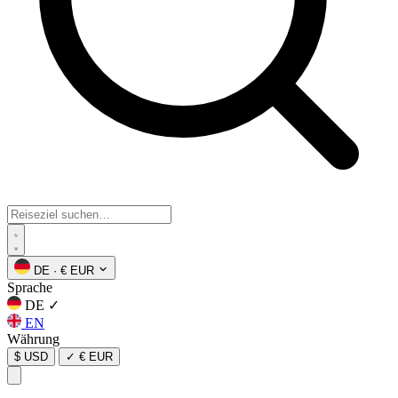
DE
·
€ EUR
Sprache
DE
✓
EN
Währung
$ USD
✓
€ EUR