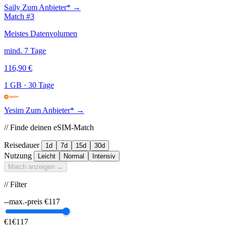
Saily
Zum Anbieter* →
Match #3
Meistes Datenvolumen
mind. 7 Tage
116,90 €
1 GB
·
30 Tage
Yesim
Zum Anbieter* →
// Finde deinen eSIM-Match
Reisedauer
1d
7d
15d
30d
Nutzung
Leicht
Normal
Intensiv
Match anzeigen →
// Filter
--max.-preis
€
117
€1
€117