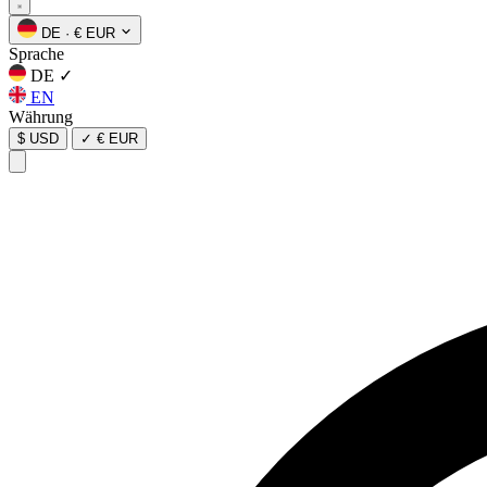
DE
·
€ EUR
Sprache
DE
✓
EN
Währung
$ USD
✓
€ EUR