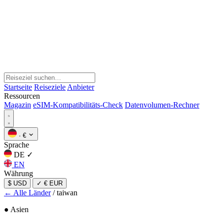
Startseite
Reiseziele
Anbieter
Ressourcen
Magazin
eSIM-Kompatibilitäts-Check
Datenvolumen-Rechner
·
€
Sprache
DE
✓
EN
Währung
$ USD
✓
€ EUR
← Alle Länder
/
taiwan
● Asien