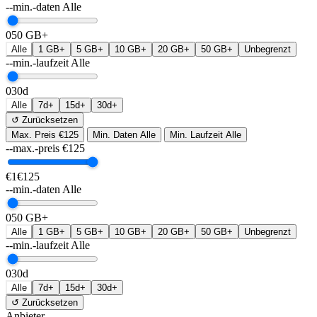
--min.-daten
Alle
0
50 GB+
Alle
1 GB+
5 GB+
10 GB+
20 GB+
50 GB+
Unbegrenzt
--min.-laufzeit
Alle
0
30d
Alle
7d+
15d+
30d+
↺ Zurücksetzen
Max. Preis
€125
Min. Daten
Alle
Min. Laufzeit
Alle
--max.-preis
€
125
€1
€125
--min.-daten
Alle
0
50 GB+
Alle
1 GB+
5 GB+
10 GB+
20 GB+
50 GB+
Unbegrenzt
--min.-laufzeit
Alle
0
30d
Alle
7d+
15d+
30d+
↺ Zurücksetzen
Anbieter