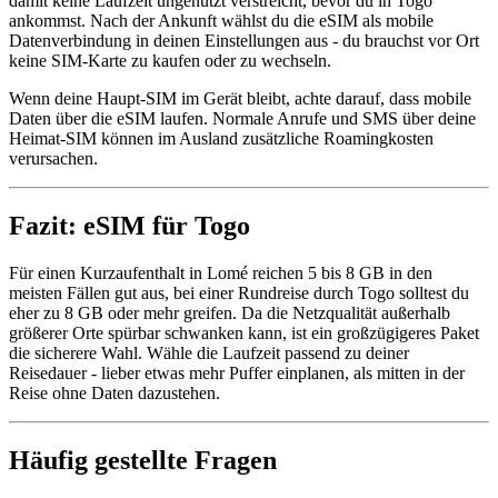
damit keine Laufzeit ungenutzt verstreicht, bevor du in Togo
ankommst. Nach der Ankunft wählst du die eSIM als mobile
Datenverbindung in deinen Einstellungen aus - du brauchst vor Ort
keine SIM-Karte zu kaufen oder zu wechseln.
Wenn deine Haupt-SIM im Gerät bleibt, achte darauf, dass mobile
Daten über die eSIM laufen. Normale Anrufe und SMS über deine
Heimat-SIM können im Ausland zusätzliche Roamingkosten
verursachen.
Fazit: eSIM für Togo
Für einen Kurzaufenthalt in Lomé reichen 5 bis 8 GB in den
meisten Fällen gut aus, bei einer Rundreise durch Togo solltest du
eher zu 8 GB oder mehr greifen. Da die Netzqualität außerhalb
größerer Orte spürbar schwanken kann, ist ein großzügigeres Paket
die sicherere Wahl. Wähle die Laufzeit passend zu deiner
Reisedauer - lieber etwas mehr Puffer einplanen, als mitten in der
Reise ohne Daten dazustehen.
Häufig gestellte Fragen