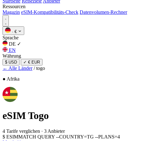
Startseite
Reiseziele
Anbieter
Ressourcen
Magazin
eSIM-Kompatibilitäts-Check
Datenvolumen-Rechner
·
€
Sprache
DE
✓
EN
Währung
$ USD
✓
€ EUR
← Alle Länder
/
togo
● Afrika
eSIM
Togo
4 Tarife verglichen
·
3 Anbieter
$
ESIMMATCH QUERY --COUNTRY=TG --PLANS=4