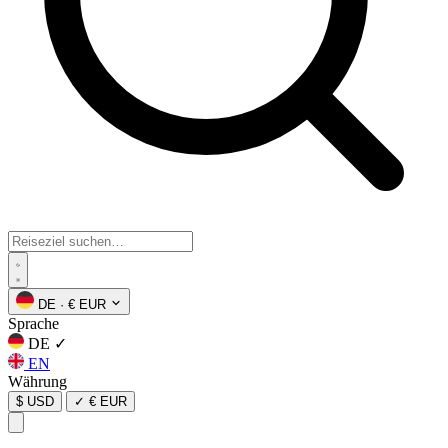
DE
·
€ EUR
Sprache
DE
✓
EN
Währung
$ USD
✓
€ EUR