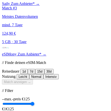
Saily
Zum Anbieter* →
Match #3
Meistes Datenvolumen
mind. 7 Tage
124,90 €
5 GB
·
30 Tage
eSIMony
Zum Anbieter* →
// Finde deinen eSIM-Match
Reisedauer
1d
7d
15d
30d
Nutzung
Leicht
Normal
Intensiv
Match anzeigen →
// Filter
--max.-preis
€
125
€1
€125