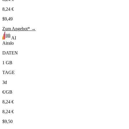
8,24 €
$9,49
Zum Angebot* →
AI
Airalo
DATEN
1 GB
TAGE
3d
€/GB
8,24 €
8,24 €
$9,50