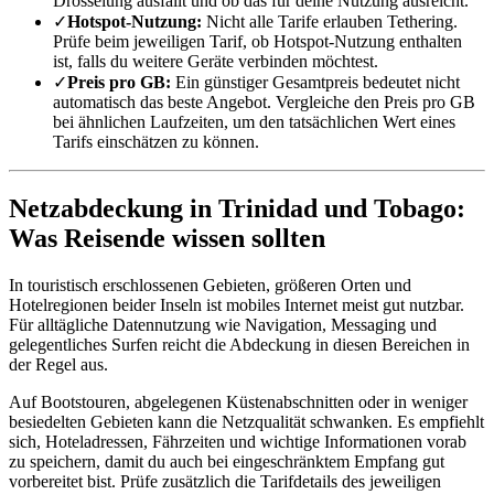
Drosselung ausfällt und ob das für deine Nutzung ausreicht.
✓
Hotspot-Nutzung:
Nicht alle Tarife erlauben Tethering.
Prüfe beim jeweiligen Tarif, ob Hotspot-Nutzung enthalten
ist, falls du weitere Geräte verbinden möchtest.
✓
Preis pro GB:
Ein günstiger Gesamtpreis bedeutet nicht
automatisch das beste Angebot. Vergleiche den Preis pro GB
bei ähnlichen Laufzeiten, um den tatsächlichen Wert eines
Tarifs einschätzen zu können.
Netzabdeckung in Trinidad und Tobago:
Was Reisende wissen sollten
In touristisch erschlossenen Gebieten, größeren Orten und
Hotelregionen beider Inseln ist mobiles Internet meist gut nutzbar.
Für alltägliche Datennutzung wie Navigation, Messaging und
gelegentliches Surfen reicht die Abdeckung in diesen Bereichen in
der Regel aus.
Auf Bootstouren, abgelegenen Küstenabschnitten oder in weniger
besiedelten Gebieten kann die Netzqualität schwanken. Es empfiehlt
sich, Hoteladressen, Fährzeiten und wichtige Informationen vorab
zu speichern, damit du auch bei eingeschränktem Empfang gut
vorbereitet bist. Prüfe zusätzlich die Tarifdetails des jeweiligen