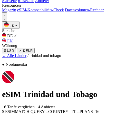
Startseite
Reiseziele
Anbieter
Ressourcen
Magazin
eSIM-Kompatibilitäts-Check
Datenvolumen-Rechner
·
€
Sprache
DE
✓
EN
Währung
$ USD
✓
€ EUR
← Alle Länder
/
trinidad und tobago
● Nordamerika
eSIM
Trinidad und Tobago
16 Tarife verglichen
·
4 Anbieter
$
ESIMMATCH QUERY --COUNTRY=TT --PLANS=16