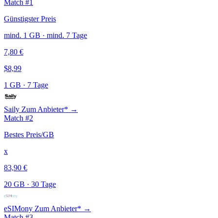
Match #1
Günstigster Preis
mind. 1 GB · mind. 7 Tage
7,80 €
$8,99
1 GB
·
7 Tage
Saily
Zum Anbieter* →
Match #2
Bestes Preis/GB
x
83,90 €
20 GB
·
30 Tage
eSIMony
Zum Anbieter* →
Match #3