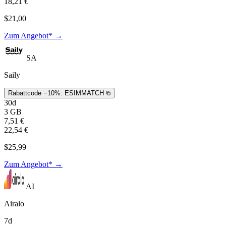
18,21 €
$21,00
Zum Angebot* →
SA
Saily
Rabattcode −10%:
ESIMMATCH
30d
3 GB
7,51 €
22,54 €
$25,99
Zum Angebot* →
AI
Airalo
7d