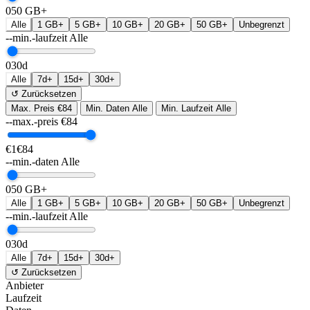
0
50 GB+
Alle
1 GB+
5 GB+
10 GB+
20 GB+
50 GB+
Unbegrenzt
--min.-laufzeit
Alle
0
30d
Alle
7d+
15d+
30d+
↺ Zurücksetzen
Max. Preis
€84
Min. Daten
Alle
Min. Laufzeit
Alle
--max.-preis
€
84
€1
€84
--min.-daten
Alle
0
50 GB+
Alle
1 GB+
5 GB+
10 GB+
20 GB+
50 GB+
Unbegrenzt
--min.-laufzeit
Alle
0
30d
Alle
7d+
15d+
30d+
↺ Zurücksetzen
Anbieter
Laufzeit