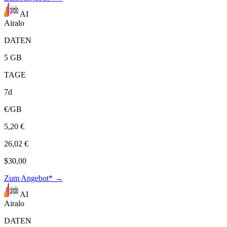
AI
Airalo
DATEN
5 GB
TAGE
7d
€/GB
5,20 €
26,02 €
$30,00
Zum Angebot* →
AI
Airalo
DATEN