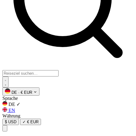
DE
·
€ EUR
Sprache
DE
✓
EN
Währung
$ USD
✓
€ EUR