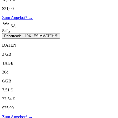
$21,00
Zum Angebot* →
SA
Saily
Rabattcode −10%:
ESIMMATCH
DATEN
3 GB
TAGE
30d
€/GB
7,51 €
22,54 €
$25,99
Zum Angebot* →