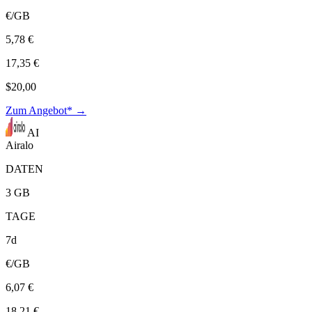
€/GB
5,78 €
17,35 €
$20,00
Zum Angebot* →
AI
Airalo
DATEN
3 GB
TAGE
7d
€/GB
6,07 €
18,21 €