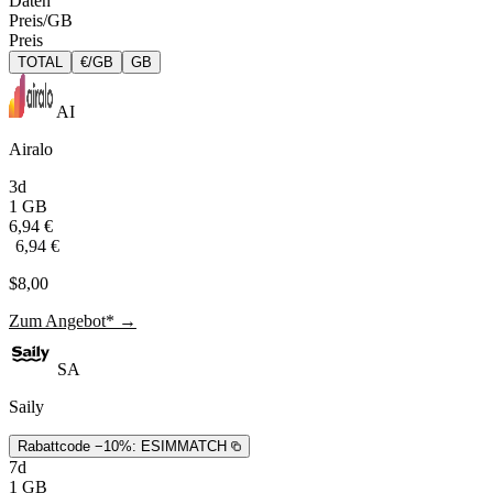
Daten
Preis/GB
Preis
TOTAL
€/GB
GB
AI
Airalo
3d
1 GB
6,94 €
6,94 €
$8,00
Zum Angebot* →
SA
Saily
Rabattcode −10%:
ESIMMATCH
7d
1 GB