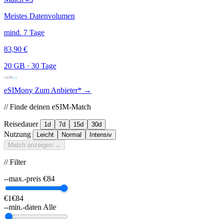
Meistes Datenvolumen
mind. 7 Tage
83,90 €
20 GB
·
30 Tage
eSIMony
Zum Anbieter* →
// Finde deinen eSIM-Match
Reisedauer
1d
7d
15d
30d
Nutzung
Leicht
Normal
Intensiv
Match anzeigen →
// Filter
--max.-preis
€
84
€1
€84
--min.-daten
Alle