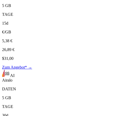
5 GB
TAGE
15d
€/GB
5,38 €
26,89 €
$31,00
Zum Angebot* →
AI
Airalo
DATEN
5 GB
TAGE
30d