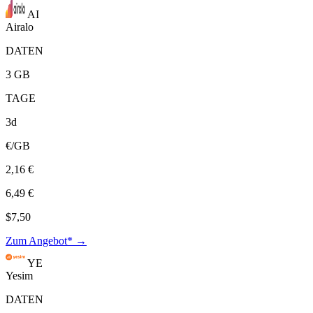
AI
Airalo
DATEN
3 GB
TAGE
3d
€/GB
2,16 €
6,49 €
$7,50
Zum Angebot* →
YE
Yesim
DATEN