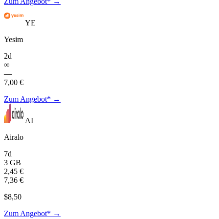
Zum Angebot* →
YE
Yesim
2d
∞
—
7,00 €
Zum Angebot* →
AI
Airalo
7d
3 GB
2,45 €
7,36 €
$8,50
Zum Angebot* →