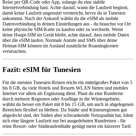
Reise per QR-Code oder App, solange du eine stabile
Internetverbindung hast. Achte darauf, wann die Laufzeit beginnt,
damit keine Laufzeit ungenutzt verstreicht, bevor du in Tunesien
ankommst. Nach der Ankunft wählst du die eSIM als mobile
Datenverbindung in deinen Einstellungen aus - du brauchst vor Ort
keine physische SIM-Karte zu kaufen oder zu wechseln. Wenn
deine Haupt-SIM im Gerät bleibt, achte darauf, dass mobile Daten
über die eSIM laufen. Normale Anrufe und SMS über deine
Heimat-SIM können im Ausland zusätzliche Roamingkosten
verursachen.
Fazit: eSIM für Tunesien
Für die meisten Tunesien-Reisen reicht ein mittelgroßes Paket von 5
bis 8 GB, da viele Hotels und Resorts WLAN bieten und mobiles
Internet vor allem als Ergänzung dient. Plant du eine Rundreise
durch mehrere Regionen oder Ausflüge in die Wüstengebiete,
wählst du besser ein Paket mit 8 bis 15 GB, um auch in abgelegenen
Bereichen flexibel zu bleiben. Da Städte und Küstenregionen gut
abgedeckt sind, der Süden aber schwankende Netzqualität hat, lohnt
sich eine längere Laufzeit nur bei ausgedehnten Rundreisen - für
reine Resort- oder Städteaufenthalte genügt meist ein kürzerer Tarif.