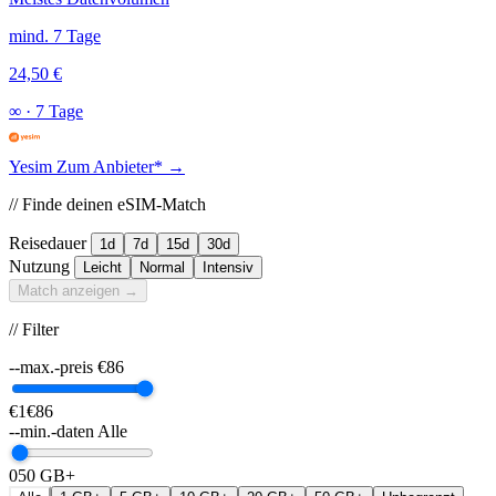
mind. 7 Tage
24,50 €
∞
·
7 Tage
Yesim
Zum Anbieter* →
// Finde deinen eSIM-Match
Reisedauer
1d
7d
15d
30d
Nutzung
Leicht
Normal
Intensiv
Match anzeigen →
// Filter
--max.-preis
€
86
€1
€86
--min.-daten
Alle
0
50 GB+