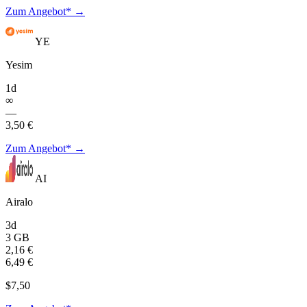
Zum Angebot* →
YE
Yesim
1d
∞
—
3,50 €
Zum Angebot* →
AI
Airalo
3d
3 GB
2,16 €
6,49 €
$7,50