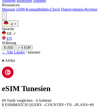
Startseite
Reiseziele
Anbieter
Ressourcen
Magazin
eSIM-Kompatibilitäts-Check
Datenvolumen-Rechner
·
€
Sprache
DE
✓
EN
Währung
$ USD
✓
€ EUR
← Alle Länder
/
tunesien
● Afrika
eSIM
Tunesien
69 Tarife verglichen
·
4 Anbieter
$
ESIMMATCH QUERY --COUNTRY=TN --PLANS=69