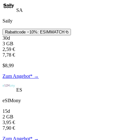
SA
Saily
Rabattcode −10%:
ESIMMATCH
30d
3 GB
2,59 €
7,78 €
$8,99
Zum Angebot* →
ES
eSIMony
15d
2 GB
3,95 €
7,90 €
Zum Angebot* →