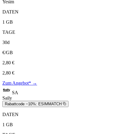
Yesim
DATEN
1 GB
TAGE
30d
€/GB
2,80 €
2,80 €
Zum Angebot* →
SA
Saily
Rabattcode −10%:
ESIMMATCH
DATEN
1 GB