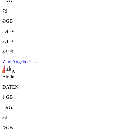
TAGE
7d
€/GB
3,45 €
3,45 €
$3,99
Zum Angebot* →
AI
Airalo
DATEN
1 GB
TAGE
3d
€/GB