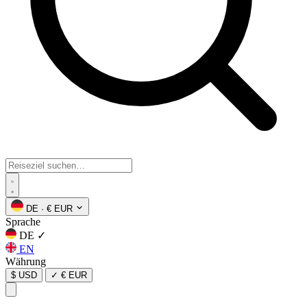
DE
·
€ EUR
Sprache
DE
✓
EN
Währung
$ USD
✓
€ EUR