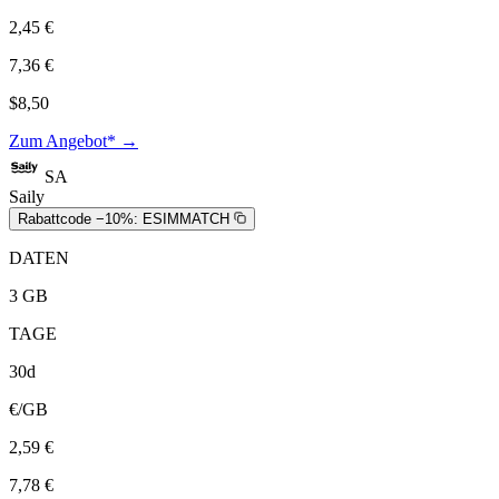
2,45 €
7,36 €
$8,50
Zum Angebot* →
SA
Saily
Rabattcode −10%:
ESIMMATCH
DATEN
3 GB
TAGE
30d
€/GB
2,59 €
7,78 €