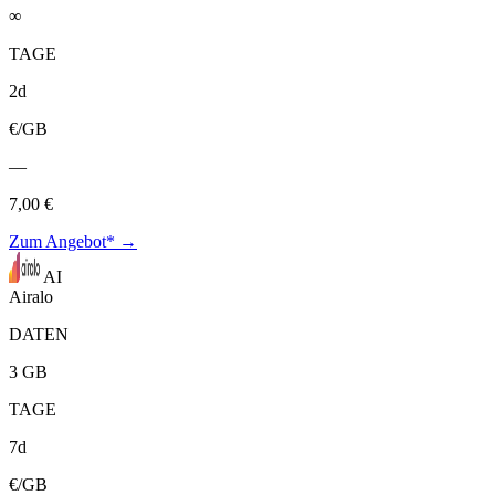
∞
TAGE
2d
€/GB
—
7,00 €
Zum Angebot* →
AI
Airalo
DATEN
3 GB
TAGE
7d
€/GB