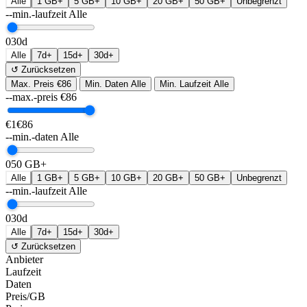
Alle
1 GB+
5 GB+
10 GB+
20 GB+
50 GB+
Unbegrenzt
--min.-laufzeit
Alle
0
30d
Alle
7d+
15d+
30d+
↺ Zurücksetzen
Max. Preis
€86
Min. Daten
Alle
Min. Laufzeit
Alle
--max.-preis
€
86
€1
€86
--min.-daten
Alle
0
50 GB+
Alle
1 GB+
5 GB+
10 GB+
20 GB+
50 GB+
Unbegrenzt
--min.-laufzeit
Alle
0
30d
Alle
7d+
15d+
30d+
↺ Zurücksetzen
Anbieter
Laufzeit
Daten
Preis/GB