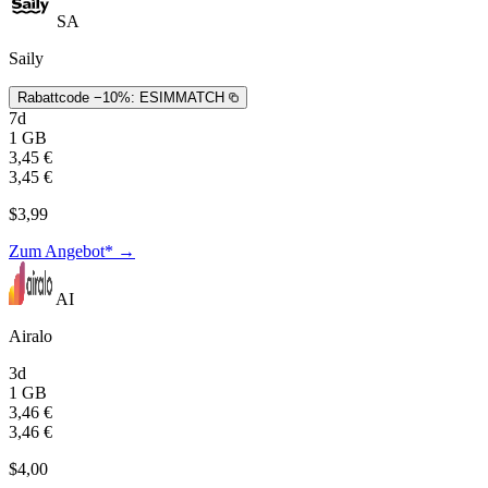
SA
Saily
Rabattcode −10%:
ESIMMATCH
7d
1 GB
3,45 €
3,45 €
$3,99
Zum Angebot* →
AI
Airalo
3d
1 GB
3,46 €
3,46 €
$4,00