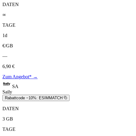
DATEN
∞
TAGE
1d
€/GB
—
6,90 €
Zum Angebot* →
SA
Saily
Rabattcode −10%:
ESIMMATCH
DATEN
3 GB
TAGE