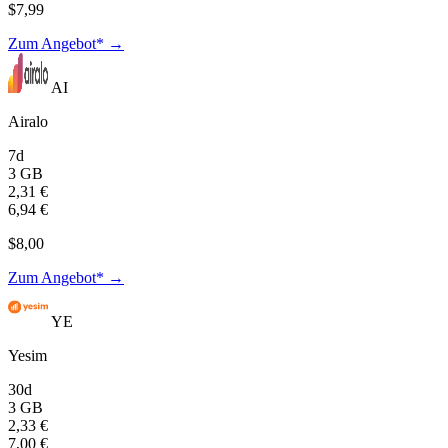
$7,99
Zum Angebot* →
AI
Airalo
7d
3 GB
2,31 €
6,94 €
$8,00
Zum Angebot* →
YE
Yesim
30d
3 GB
2,33 €
7,00 €