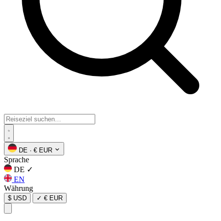
DE
·
€ EUR
Sprache
DE
✓
EN
Währung
$ USD
✓
€ EUR