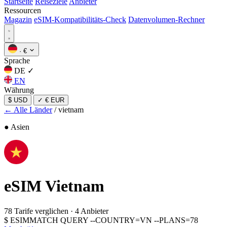
Startseite
Reiseziele
Anbieter
Ressourcen
Magazin
eSIM-Kompatibilitäts-Check
Datenvolumen-Rechner
·
€
Sprache
DE
✓
EN
Währung
$ USD
✓
€ EUR
← Alle Länder
/
vietnam
● Asien
eSIM
Vietnam
78 Tarife verglichen
·
4 Anbieter
$
ESIMMATCH QUERY --COUNTRY=VN --PLANS=78