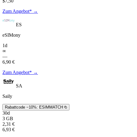
$7,50
Zum Angebot* →
ES
eSIMony
1d
∞
—
6,90 €
Zum Angebot* →
SA
Saily
Rabattcode −10%:
ESIMMATCH
30d
3 GB
2,31 €
6,93 €