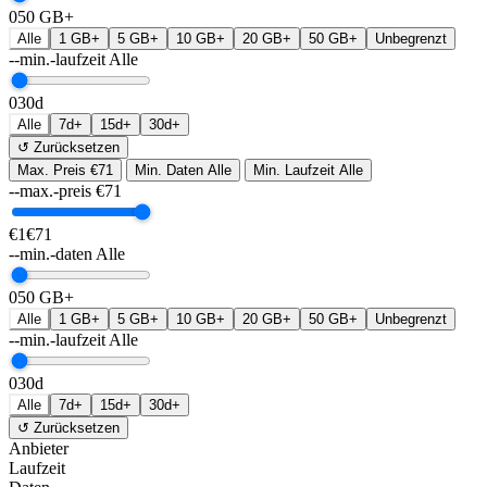
0
50 GB+
Alle
1 GB+
5 GB+
10 GB+
20 GB+
50 GB+
Unbegrenzt
--min.-laufzeit
Alle
0
30d
Alle
7d+
15d+
30d+
↺ Zurücksetzen
Max. Preis
€71
Min. Daten
Alle
Min. Laufzeit
Alle
--max.-preis
€
71
€1
€71
--min.-daten
Alle
0
50 GB+
Alle
1 GB+
5 GB+
10 GB+
20 GB+
50 GB+
Unbegrenzt
--min.-laufzeit
Alle
0
30d
Alle
7d+
15d+
30d+
↺ Zurücksetzen
Anbieter
Laufzeit