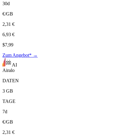
30d
€/GB
2,31 €
6,93 €
$7,99
Zum Angebot* →
AI
Airalo
DATEN
3 GB
TAGE
7d
€/GB
2,31 €