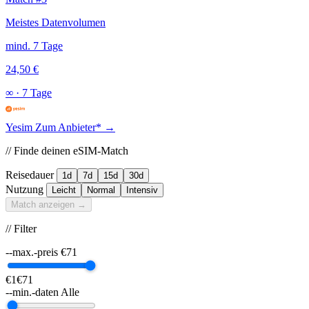
Meistes Datenvolumen
mind. 7 Tage
24,50 €
∞
·
7 Tage
Yesim
Zum Anbieter* →
// Finde deinen eSIM-Match
Reisedauer
1d
7d
15d
30d
Nutzung
Leicht
Normal
Intensiv
Match anzeigen →
// Filter
--max.-preis
€
71
€1
€71
--min.-daten
Alle