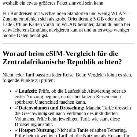
weshalb ein etwas größeres Paket sinnvoll sein kann.
Für Rundreisen mit wechselnden Standorten und wenig WLAN-
Zugang empfehlen sich als grobe Orientierung 5 GB oder mehr.
Lade Offline-Karten vorab im WLAN herunter, damit du auch bei
schwächerem Empfang navigieren kannst und unterwegs weniger
mobile Daten benötigst.
Worauf beim eSIM-Vergleich für die
Zentralafrikanische Republik achten?
Nicht jeder Tarif passt zu jeder Reise. Beim Vergleich lohnt es sich,
folgende Punkte zu prüfen:
✓
Laufzeit:
Prüfe, ob die Laufzeit ab Aktivierung oder ab
erster Nutzung beginnt, da das bei kurzen Reisen einen
spürbaren Unterschied machen kann.
✓
Datenvolumen und Drosselung:
Manche Tarife drosseln
die Geschwindigkeit nach Verbrauch des inkludierten
Volumens. Prüfe beim jeweiligen Tarif, wie stark diese
Drosselung ausfällt.
✓
Hotspot-Nutzung:
Nicht alle Tarife erlauben Tethering.
Prüfe beim jeweiligen Tarif, ob die Nutzung als Hotspot für