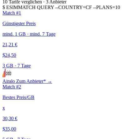
10 Tarife verglichen
·
3 Anbieter
$
ESIMMATCH QUERY --COUNTRY=CF --PLANS=10
Match #1
Günstigster Preis
mind. 1 GB · mind. 7 Tage
21,21 €
$24,50
3 GB
·
7 Tage
Airalo
Zum Anbieter* →
Match #2
Bestes Preis/GB
x
30,30 €
$35,00