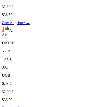
31,60 €
$36,50
Zum Angebot* →
AI
Airalo
DATEN
5 GB
TAGE
30d
€/GB
6,58 €
32,90 €
$38,00