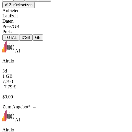
↺ Zurücksetzen
Anbieter
Laufzeit
Daten
Preis/GB
Preis
TOTAL
€/GB
GB
AI
Airalo
3d
1 GB
7,79 €
7,79 €
$9,00
Zum Angebot* →
AI
Airalo