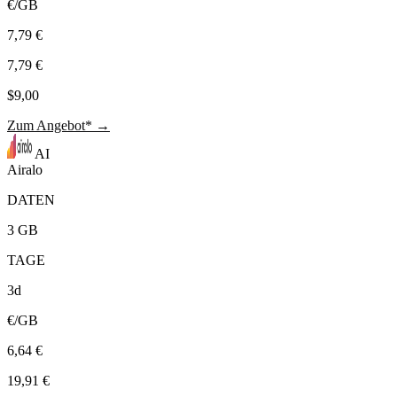
€/GB
7,79 €
7,79 €
$9,00
Zum Angebot* →
AI
Airalo
DATEN
3 GB
TAGE
3d
€/GB
6,64 €
19,91 €