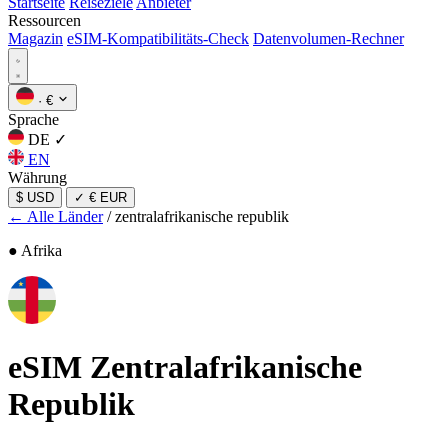
Startseite
Reiseziele
Anbieter
Ressourcen
Magazin
eSIM-Kompatibilitäts-Check
Datenvolumen-Rechner
·
€
Sprache
DE
✓
EN
Währung
$ USD
✓
€ EUR
← Alle Länder
/
zentralafrikanische republik
● Afrika
eSIM
Zentralafrikanische
Republik