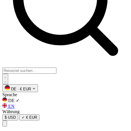
DE
·
€ EUR
Sprache
DE
✓
EN
Währung
$ USD
✓
€ EUR