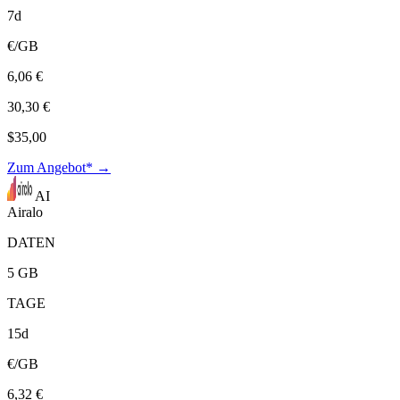
7d
€/GB
6,06 €
30,30 €
$35,00
Zum Angebot* →
AI
Airalo
DATEN
5 GB
TAGE
15d
€/GB
6,32 €