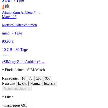
5 GB
·
7 Tage
Airalo
Zum Anbieter* →
Match #3
Meistes Datenvolumen
mind. 7 Tage
90,90 €
10 GB
·
30 Tage
eSIMony
Zum Anbieter* →
// Finde deinen eSIM-Match
Reisedauer
1d
7d
15d
30d
Nutzung
Leicht
Normal
Intensiv
Match anzeigen →
// Filter
--max.-preis
€
91