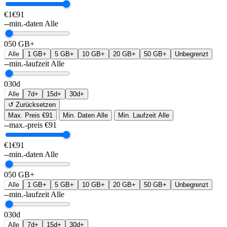
€1
€91
--min.-daten
Alle
0
50 GB+
Alle
1 GB+
5 GB+
10 GB+
20 GB+
50 GB+
Unbegrenzt
--min.-laufzeit
Alle
0
30d
Alle
7d+
15d+
30d+
↺ Zurücksetzen
Max. Preis
€91
Min. Daten
Alle
Min. Laufzeit
Alle
--max.-preis
€
91
€1
€91
--min.-daten
Alle
0
50 GB+
Alle
1 GB+
5 GB+
10 GB+
20 GB+
50 GB+
Unbegrenzt
--min.-laufzeit
Alle
0
30d
Alle
7d+
15d+
30d+