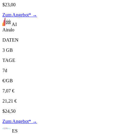
$23,00
Zum Angebot* →
AI
Airalo
DATEN
3 GB
TAGE
7d
€/GB
7,07 €
21,21 €
$24,50
Zum Angebot* →
ES