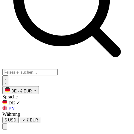
DE
·
€ EUR
Sprache
DE
✓
EN
Währung
$ USD
✓
€ EUR