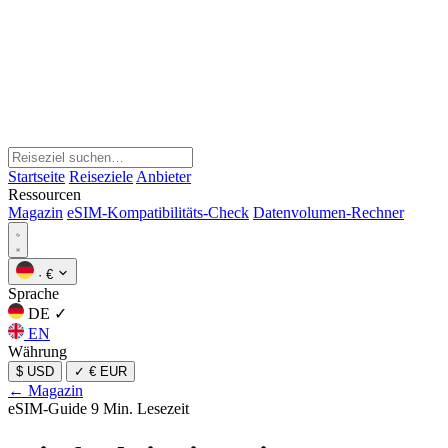
Startseite
Reiseziele
Anbieter
Ressourcen
Magazin
eSIM-Kompatibilitäts-Check
Datenvolumen-Rechner
·
€
Sprache
DE
✓
EN
Währung
$ USD
✓
€ EUR
← Magazin
eSIM-Guide
9 Min. Lesezeit