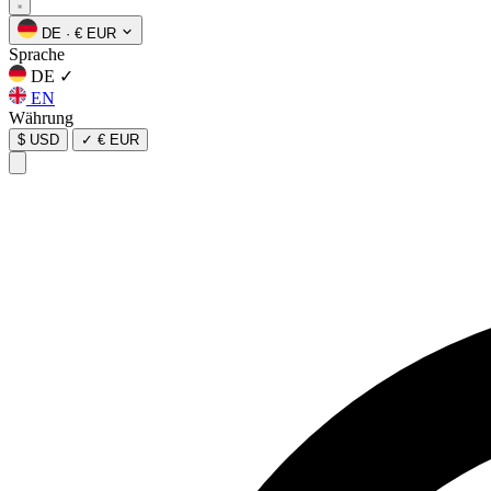
DE
·
€ EUR
Sprache
DE
✓
EN
Währung
$ USD
✓
€ EUR