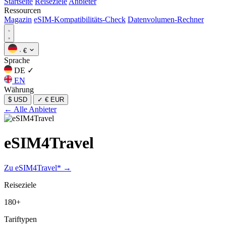
Startseite
Reiseziele
Anbieter
Ressourcen
Magazin
eSIM-Kompatibilitäts-Check
Datenvolumen-Rechner
·
€
Sprache
DE
✓
EN
Währung
$ USD
✓
€ EUR
← Alle Anbieter
eSIM4Travel
Zu eSIM4Travel* →
Reiseziele
180+
Tariftypen