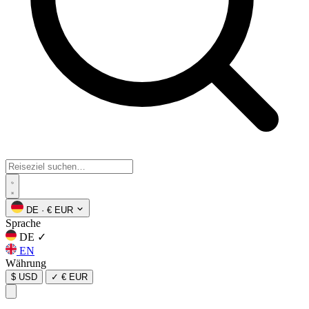
DE
·
€ EUR
Sprache
DE
✓
EN
Währung
$ USD
✓
€ EUR