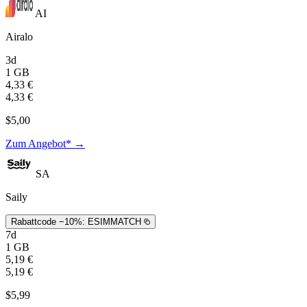
AI
Airalo
3d
1 GB
4,33 €
4,33 €
$5,00
Zum Angebot* →
SA
Saily
Rabattcode −10%:
ESIMMATCH
7d
1 GB
5,19 €
5,19 €
$5,99