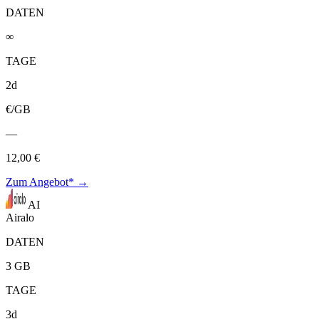
DATEN
∞
TAGE
2d
€/GB
—
12,00 €
Zum Angebot* →
AI
Airalo
DATEN
3 GB
TAGE
3d