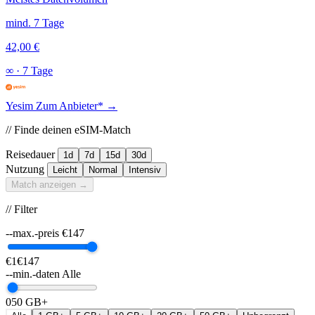
mind. 7 Tage
42,00 €
∞
·
7 Tage
Yesim
Zum Anbieter* →
// Finde deinen eSIM-Match
Reisedauer
1d
7d
15d
30d
Nutzung
Leicht
Normal
Intensiv
Match anzeigen →
// Filter
--max.-preis
€
147
€1
€147
--min.-daten
Alle
0
50 GB+