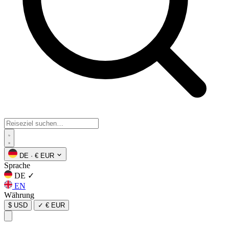
DE
·
€ EUR
Sprache
DE
✓
EN
Währung
$ USD
✓
€ EUR