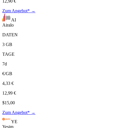
12,90 €
Zum Angebot* →
AI
Airalo
DATEN
3 GB
TAGE
7d
€/GB
4,33 €
12,99 €
$15,00
Zum Angebot* →
YE
Yesim