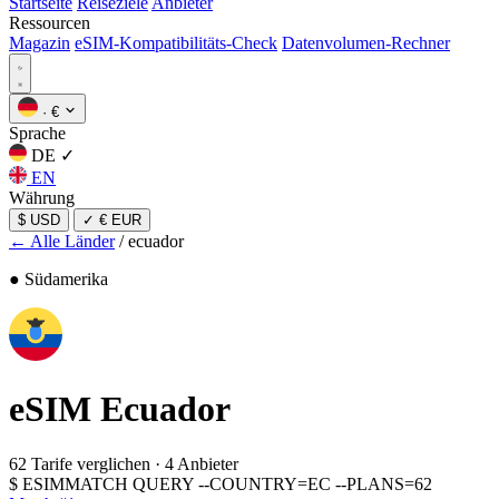
Startseite
Reiseziele
Anbieter
Ressourcen
Magazin
eSIM-Kompatibilitäts-Check
Datenvolumen-Rechner
·
€
Sprache
DE
✓
EN
Währung
$ USD
✓
€ EUR
← Alle Länder
/
ecuador
● Südamerika
eSIM
Ecuador
62 Tarife verglichen
·
4 Anbieter
$
ESIMMATCH QUERY --COUNTRY=EC --PLANS=62