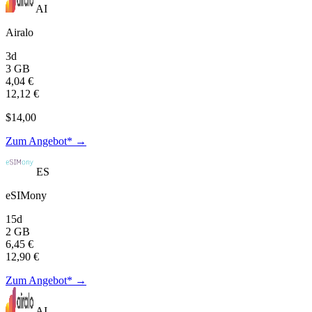
AI
Airalo
3d
3 GB
4,04 €
12,12 €
$14,00
Zum Angebot* →
ES
eSIMony
15d
2 GB
6,45 €
12,90 €
Zum Angebot* →
AI