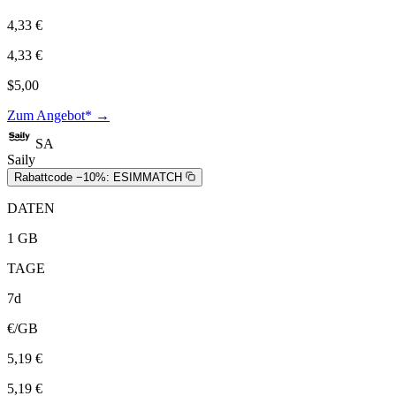
4,33 €
4,33 €
$5,00
Zum Angebot* →
SA
Saily
Rabattcode −10%:
ESIMMATCH
DATEN
1 GB
TAGE
7d
€/GB
5,19 €
5,19 €