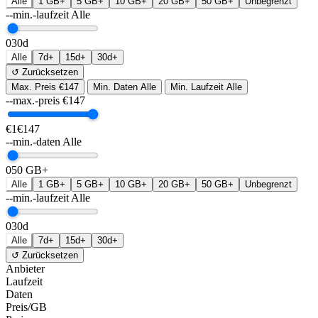
Alle
1 GB+
5 GB+
10 GB+
20 GB+
50 GB+
Unbegrenzt
--min.-laufzeit
Alle
0
30d
Alle
7d+
15d+
30d+
↺ Zurücksetzen
Max. Preis
€147
Min. Daten
Alle
Min. Laufzeit
Alle
--max.-preis
€
147
€1
€147
--min.-daten
Alle
0
50 GB+
Alle
1 GB+
5 GB+
10 GB+
20 GB+
50 GB+
Unbegrenzt
--min.-laufzeit
Alle
0
30d
Alle
7d+
15d+
30d+
↺ Zurücksetzen
Anbieter
Laufzeit
Daten
Preis/GB