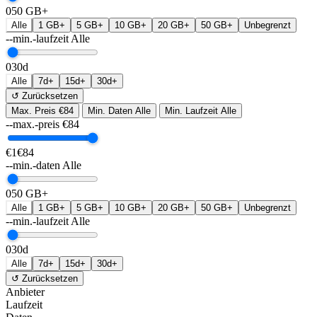
0
50 GB+
Alle
1 GB+
5 GB+
10 GB+
20 GB+
50 GB+
Unbegrenzt
--min.-laufzeit
Alle
0
30d
Alle
7d+
15d+
30d+
↺ Zurücksetzen
Max. Preis
€84
Min. Daten
Alle
Min. Laufzeit
Alle
--max.-preis
€
84
€1
€84
--min.-daten
Alle
0
50 GB+
Alle
1 GB+
5 GB+
10 GB+
20 GB+
50 GB+
Unbegrenzt
--min.-laufzeit
Alle
0
30d
Alle
7d+
15d+
30d+
↺ Zurücksetzen
Anbieter
Laufzeit