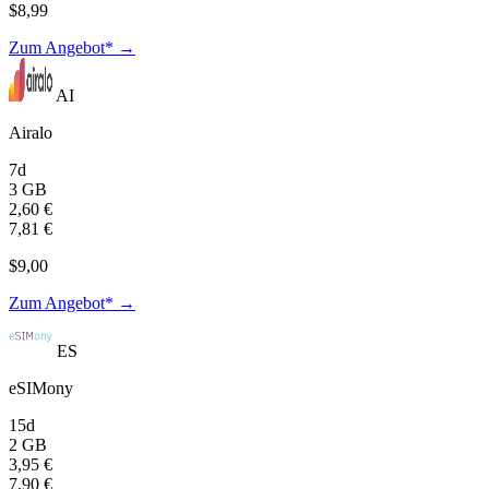
$8,99
Zum Angebot* →
AI
Airalo
7d
3 GB
2,60 €
7,81 €
$9,00
Zum Angebot* →
ES
eSIMony
15d
2 GB
3,95 €
7,90 €