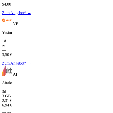
$4,00
Zum Angebot* →
YE
Yesim
1d
∞
—
3,50 €
Zum Angebot* →
AI
Airalo
3d
3 GB
2,31 €
6,94 €