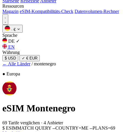
Startseite
Reiseziele
Anbieter
Ressourcen
Magazin
eSIM-Kompatibilitäts-Check
Datenvolumen-Rechner
·
€
Sprache
DE
✓
EN
Währung
$ USD
✓
€ EUR
← Alle Länder
/
montenegro
● Europa
eSIM
Montenegro
69 Tarife verglichen
·
4 Anbieter
$
ESIMMATCH QUERY --COUNTRY=ME --PLANS=69