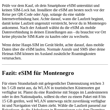
Prüfe vor dem Kauf, ob dein Smartphone eSIM unterstützt und
keinen SIM-Lock hat. Installiere die eSIM am besten noch vor der
Reise per QR-Code oder App, solange du eine stabile
Internetverbindung hast. Achte darauf, wann die Laufzeit beginnt,
damit keine Laufzeit ungenutzt verstreicht, bevor du in Montenegro
ankommst. Nach der Ankunft wählst du die eSIM als mobile
Datenverbindung in deinen Einstellungen aus - du brauchst vor Ort
keine physische SIM-Karte zu kaufen oder zu wechseln.
Wenn deine Haupt-SIM im Gerät bleibt, achte darauf, dass mobile
Daten über die eSIM laufen. Normale Anrufe und SMS über deine
Heimat-SIM können im Ausland zusätzliche Roamingkosten
verursachen.
Fazit: eSIM für Montenegro
Für einen Strandurlaub mit gelegentlicher Datennutzung reichen 3
bis 5 GB meist aus, da WLAN in touristischen Küstenorten gut
verfügbar ist. Planst du eine Rundreise mit Stopps im Landesinneren
oder in den Nationalparks, solltest du eher zu einem Paket mit 8 bis
15 GB greifen, weil WLAN unterwegs nicht zuverlässig verfügbar
ist und Navigation viel Daten zieht. Wähle die Laufzeit passend zur
Reisedauer, da die Abdeckung in Bergregionen wie dem Durmitor-