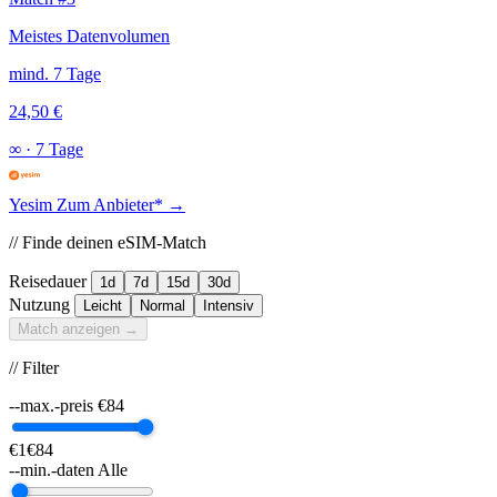
Meistes Datenvolumen
mind. 7 Tage
24,50 €
∞
·
7 Tage
Yesim
Zum Anbieter* →
// Finde deinen eSIM-Match
Reisedauer
1d
7d
15d
30d
Nutzung
Leicht
Normal
Intensiv
Match anzeigen →
// Filter
--max.-preis
€
84
€1
€84
--min.-daten
Alle