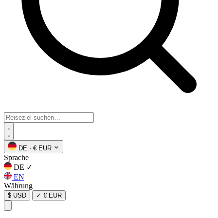
DE
·
€ EUR
Sprache
DE
✓
EN
Währung
$ USD
✓
€ EUR