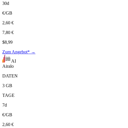
30d
€/GB
2,60 €
7,80 €
$8,99
Zum Angebot* →
AI
Airalo
DATEN
3 GB
TAGE
7d
€/GB
2,60 €