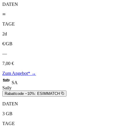
DATEN
∞
TAGE
2d
€/GB
—
7,00 €
Zum Angebot* →
SA
Saily
Rabattcode −10%:
ESIMMATCH
DATEN
3 GB
TAGE