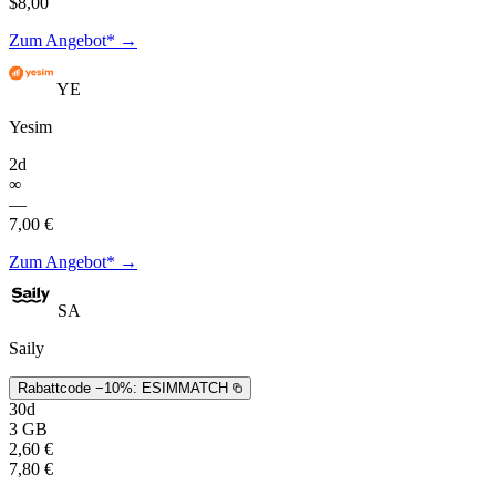
$8,00
Zum Angebot* →
YE
Yesim
2d
∞
—
7,00 €
Zum Angebot* →
SA
Saily
Rabattcode −10%:
ESIMMATCH
30d
3 GB
2,60 €
7,80 €