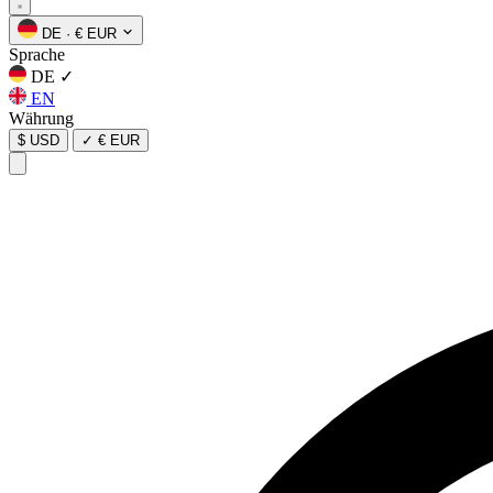
DE
·
€ EUR
Sprache
DE
✓
EN
Währung
$ USD
✓
€ EUR