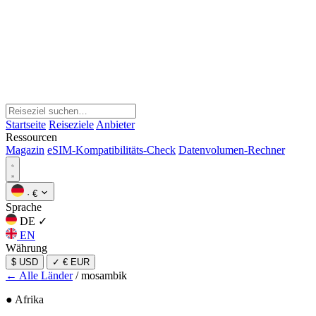
Startseite
Reiseziele
Anbieter
Ressourcen
Magazin
eSIM-Kompatibilitäts-Check
Datenvolumen-Rechner
·
€
Sprache
DE
✓
EN
Währung
$ USD
✓
€ EUR
← Alle Länder
/
mosambik
● Afrika