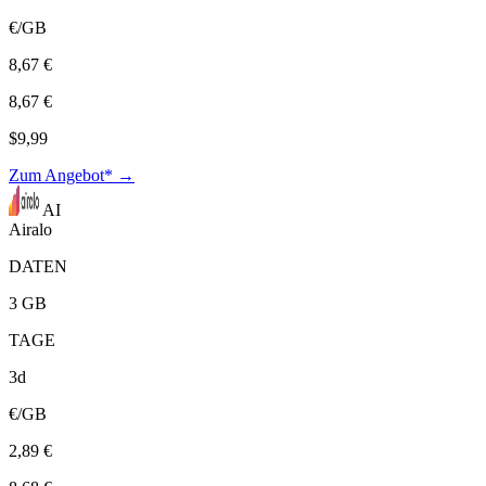
€/GB
8,67 €
8,67 €
$9,99
Zum Angebot* →
AI
Airalo
DATEN
3 GB
TAGE
3d
€/GB
2,89 €