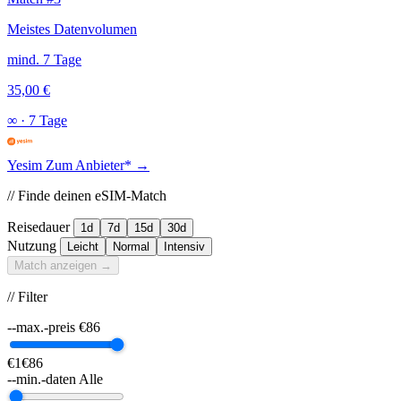
Meistes Datenvolumen
mind. 7 Tage
35,00 €
∞
·
7 Tage
Yesim
Zum Anbieter* →
// Finde deinen eSIM-Match
Reisedauer
1d
7d
15d
30d
Nutzung
Leicht
Normal
Intensiv
Match anzeigen →
// Filter
--max.-preis
€
86
€1
€86
--min.-daten
Alle