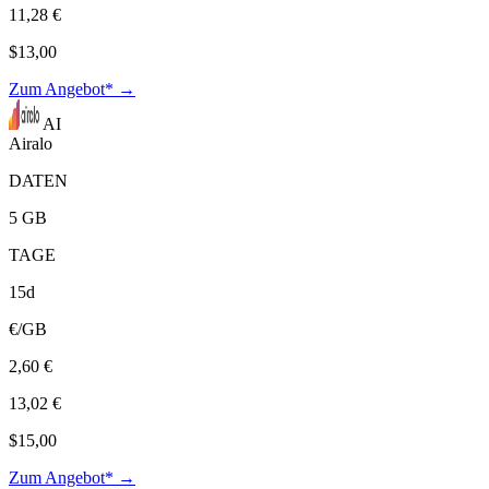
11,28 €
$13,00
Zum Angebot* →
AI
Airalo
DATEN
5 GB
TAGE
15d
€/GB
2,60 €
13,02 €
$15,00
Zum Angebot* →