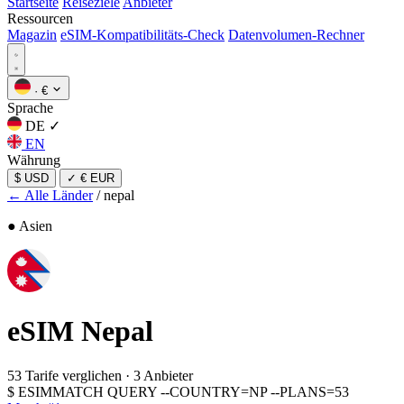
Startseite
Reiseziele
Anbieter
Ressourcen
Magazin
eSIM-Kompatibilitäts-Check
Datenvolumen-Rechner
·
€
Sprache
DE
✓
EN
Währung
$ USD
✓
€ EUR
← Alle Länder
/
nepal
● Asien
eSIM
Nepal
53 Tarife verglichen
·
3 Anbieter
$
ESIMMATCH QUERY --COUNTRY=NP --PLANS=53