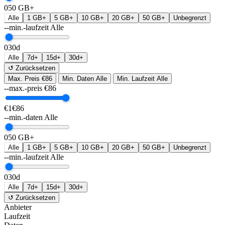
0
50 GB+
Alle
1 GB+
5 GB+
10 GB+
20 GB+
50 GB+
Unbegrenzt
--min.-laufzeit
Alle
0
30d
Alle
7d+
15d+
30d+
↺ Zurücksetzen
Max. Preis
€86
Min. Daten
Alle
Min. Laufzeit
Alle
--max.-preis
€
86
€1
€86
--min.-daten
Alle
0
50 GB+
Alle
1 GB+
5 GB+
10 GB+
20 GB+
50 GB+
Unbegrenzt
--min.-laufzeit
Alle
0
30d
Alle
7d+
15d+
30d+
↺ Zurücksetzen
Anbieter
Laufzeit