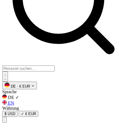
DE
·
€ EUR
Sprache
DE
✓
EN
Währung
$ USD
✓
€ EUR