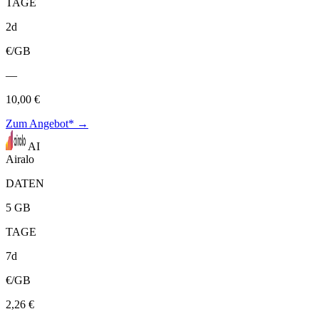
TAGE
2d
€/GB
—
10,00 €
Zum Angebot* →
AI
Airalo
DATEN
5 GB
TAGE
7d
€/GB
2,26 €