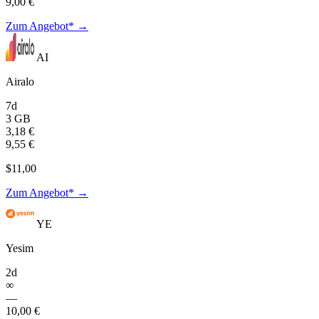
9,00 €
Zum Angebot* →
AI
Airalo
7d
3 GB
3,18 €
9,55 €
$11,00
Zum Angebot* →
YE
Yesim
2d
∞
—
10,00 €