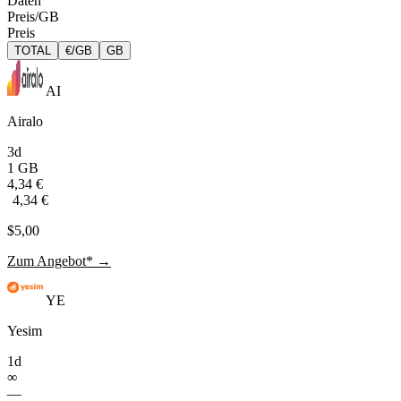
Daten
Preis/GB
Preis
TOTAL
€/GB
GB
AI
Airalo
3d
1 GB
4,34 €
4,34 €
$5,00
Zum Angebot* →
YE
Yesim
1d
∞
—