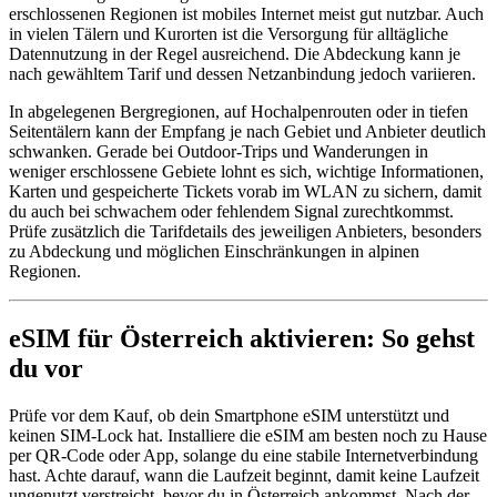
erschlossenen Regionen ist mobiles Internet meist gut nutzbar. Auch
in vielen Tälern und Kurorten ist die Versorgung für alltägliche
Datennutzung in der Regel ausreichend. Die Abdeckung kann je
nach gewähltem Tarif und dessen Netzanbindung jedoch variieren.
In abgelegenen Bergregionen, auf Hochalpenrouten oder in tiefen
Seitentälern kann der Empfang je nach Gebiet und Anbieter deutlich
schwanken. Gerade bei Outdoor-Trips und Wanderungen in
weniger erschlossene Gebiete lohnt es sich, wichtige Informationen,
Karten und gespeicherte Tickets vorab im WLAN zu sichern, damit
du auch bei schwachem oder fehlendem Signal zurechtkommst.
Prüfe zusätzlich die Tarifdetails des jeweiligen Anbieters, besonders
zu Abdeckung und möglichen Einschränkungen in alpinen
Regionen.
eSIM für Österreich aktivieren: So gehst
du vor
Prüfe vor dem Kauf, ob dein Smartphone eSIM unterstützt und
keinen SIM-Lock hat. Installiere die eSIM am besten noch zu Hause
per QR-Code oder App, solange du eine stabile Internetverbindung
hast. Achte darauf, wann die Laufzeit beginnt, damit keine Laufzeit
ungenutzt verstreicht, bevor du in Österreich ankommst. Nach der