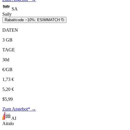
SA
Saily
Rabattcode −10%:
ESIMMATCH
DATEN
3 GB
TAGE
30d
€/GB
1,73 €
5,20 €
$5,99
Zum Angebot* →
AI
Airalo