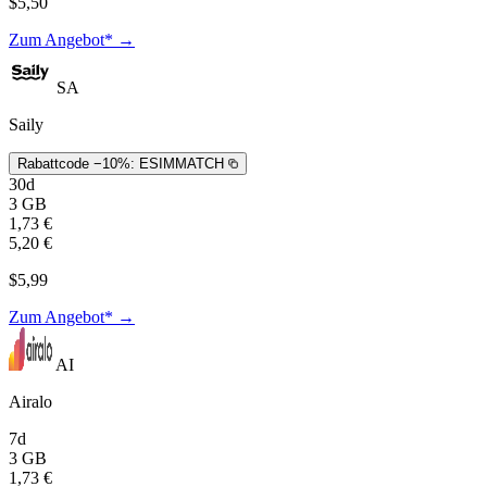
$5,50
Zum Angebot* →
SA
Saily
Rabattcode −10%:
ESIMMATCH
30d
3 GB
1,73 €
5,20 €
$5,99
Zum Angebot* →
AI
Airalo
7d
3 GB
1,73 €