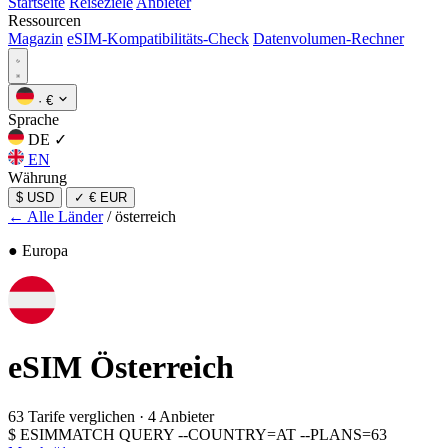
Startseite
Reiseziele
Anbieter
Ressourcen
Magazin
eSIM-Kompatibilitäts-Check
Datenvolumen-Rechner
·
€
Sprache
DE
✓
EN
Währung
$ USD
✓
€ EUR
← Alle Länder
/
österreich
● Europa
eSIM
Österreich
63 Tarife verglichen
·
4 Anbieter
$
ESIMMATCH QUERY --COUNTRY=AT --PLANS=63