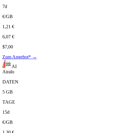
7d
€/GB
1,21 €
6,07 €
$7,00
Zum Angebot* →
AI
Airalo
DATEN
5 GB
TAGE
15d
€/GB
1,30 €