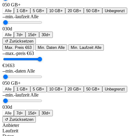
0
50 GB+
Alle
1 GB+
5 GB+
10 GB+
20 GB+
50 GB+
Unbegrenzt
--min.-laufzeit
Alle
0
30d
Alle
7d+
15d+
30d+
↺ Zurücksetzen
Max. Preis
€63
Min. Daten
Alle
Min. Laufzeit
Alle
--max.-preis
€
63
€1
€63
--min.-daten
Alle
0
50 GB+
Alle
1 GB+
5 GB+
10 GB+
20 GB+
50 GB+
Unbegrenzt
--min.-laufzeit
Alle
0
30d
Alle
7d+
15d+
30d+
↺ Zurücksetzen
Anbieter
Laufzeit