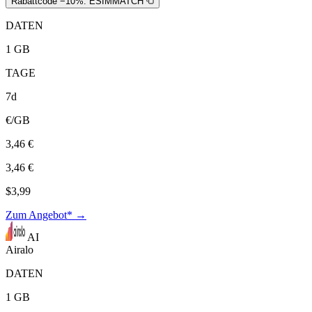
Rabattcode −10%:
ESIMMATCH
DATEN
1 GB
TAGE
7d
€/GB
3,46 €
3,46 €
$3,99
Zum Angebot* →
AI
Airalo
DATEN
1 GB