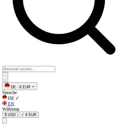
DE
·
€ EUR
Sprache
DE
✓
EN
Währung
$ USD
✓
€ EUR