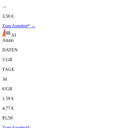
—
3,50 €
Zum Angebot* →
AI
Airalo
DATEN
3 GB
TAGE
3d
€/GB
1,59 €
4,77 €
$5,50
Zum Angebot* →