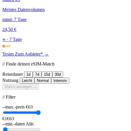
Meistes Datenvolumen
mind. 7 Tage
24,50 €
∞
·
7 Tage
Yesim
Zum Anbieter* →
// Finde deinen eSIM-Match
Reisedauer
1d
7d
15d
30d
Nutzung
Leicht
Normal
Intensiv
Match anzeigen →
// Filter
--max.-preis
€
63
€1
€63
--min.-daten
Alle