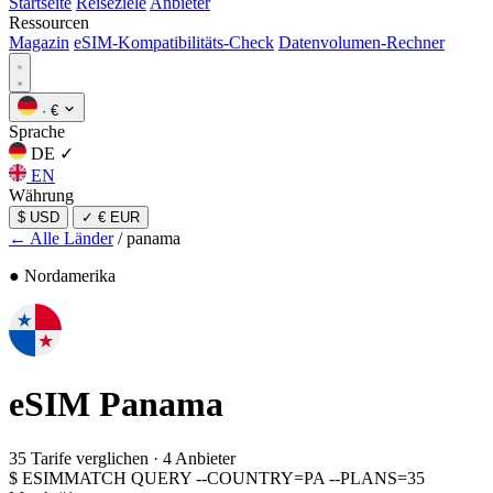
Startseite
Reiseziele
Anbieter
Ressourcen
Magazin
eSIM-Kompatibilitäts-Check
Datenvolumen-Rechner
·
€
Sprache
DE
✓
EN
Währung
$ USD
✓
€ EUR
← Alle Länder
/
panama
● Nordamerika
eSIM
Panama
35 Tarife verglichen
·
4 Anbieter
$
ESIMMATCH QUERY --COUNTRY=PA --PLANS=35