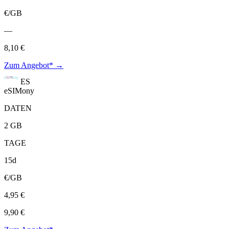
€/GB
—
8,10 €
Zum Angebot* →
ES
eSIMony
DATEN
2 GB
TAGE
15d
€/GB
4,95 €
9,90 €