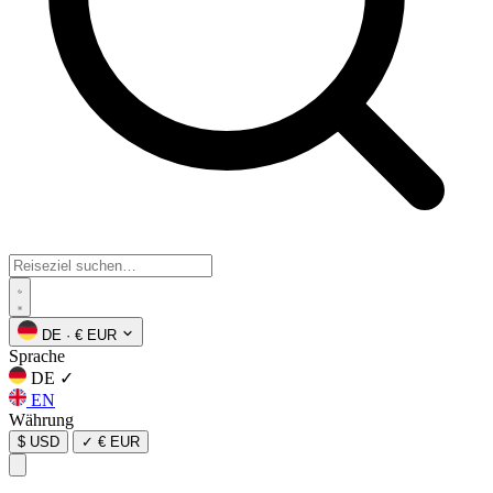
DE
·
€ EUR
Sprache
DE
✓
EN
Währung
$ USD
✓
€ EUR