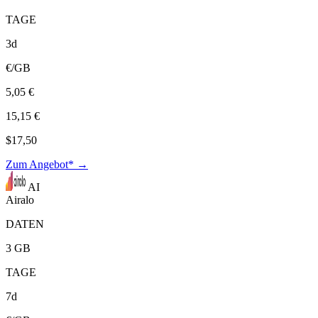
TAGE
3d
€/GB
5,05 €
15,15 €
$17,50
Zum Angebot* →
AI
Airalo
DATEN
3 GB
TAGE
7d