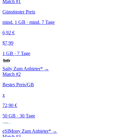
Match #1
Günstigster Preis
mind. 1 GB · mind. 7 Tage
6,92 €
$7,99
1 GB
·
7 Tage
Saily
Zum Anbieter* →
Match #2
Bestes Preis/GB
x
72,90 €
50 GB
·
30 Tage
eSIMony
Zum Anbieter* →
Match #3