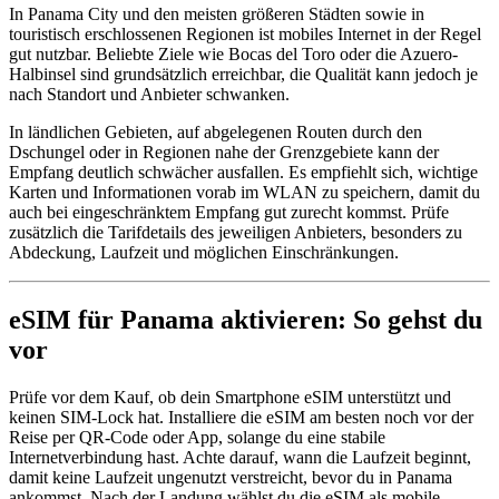
In Panama City und den meisten größeren Städten sowie in
touristisch erschlossenen Regionen ist mobiles Internet in der Regel
gut nutzbar. Beliebte Ziele wie Bocas del Toro oder die Azuero-
Halbinsel sind grundsätzlich erreichbar, die Qualität kann jedoch je
nach Standort und Anbieter schwanken.
In ländlichen Gebieten, auf abgelegenen Routen durch den
Dschungel oder in Regionen nahe der Grenzgebiete kann der
Empfang deutlich schwächer ausfallen. Es empfiehlt sich, wichtige
Karten und Informationen vorab im WLAN zu speichern, damit du
auch bei eingeschränktem Empfang gut zurecht kommst. Prüfe
zusätzlich die Tarifdetails des jeweiligen Anbieters, besonders zu
Abdeckung, Laufzeit und möglichen Einschränkungen.
eSIM für Panama aktivieren: So gehst du
vor
Prüfe vor dem Kauf, ob dein Smartphone eSIM unterstützt und
keinen SIM-Lock hat. Installiere die eSIM am besten noch vor der
Reise per QR-Code oder App, solange du eine stabile
Internetverbindung hast. Achte darauf, wann die Laufzeit beginnt,
damit keine Laufzeit ungenutzt verstreicht, bevor du in Panama
ankommst. Nach der Landung wählst du die eSIM als mobile