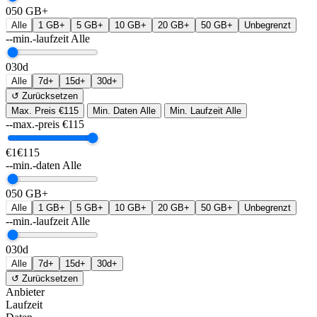
0
50 GB+
Alle
1 GB+
5 GB+
10 GB+
20 GB+
50 GB+
Unbegrenzt
--min.-laufzeit
Alle
0
30d
Alle
7d+
15d+
30d+
↺ Zurücksetzen
Max. Preis
€115
Min. Daten
Alle
Min. Laufzeit
Alle
--max.-preis
€
115
€1
€115
--min.-daten
Alle
0
50 GB+
Alle
1 GB+
5 GB+
10 GB+
20 GB+
50 GB+
Unbegrenzt
--min.-laufzeit
Alle
0
30d
Alle
7d+
15d+
30d+
↺ Zurücksetzen
Anbieter
Laufzeit