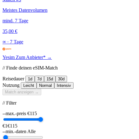
Meistes Datenvolumen
mind. 7 Tage
35,00 €
∞
·
7 Tage
Yesim
Zum Anbieter* →
// Finde deinen eSIM-Match
Reisedauer
1d
7d
15d
30d
Nutzung
Leicht
Normal
Intensiv
Match anzeigen →
// Filter
--max.-preis
€
115
€1
€115
--min.-daten
Alle