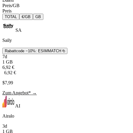
Daten
Preis/GB
Preis
TOTAL
€/GB
GB
SA
Saily
Rabattcode −10%:
ESIMMATCH
7d
1 GB
6,92 €
6,92 €
$7,99
Zum Angebot* →
AI
Airalo
3d
1 GB